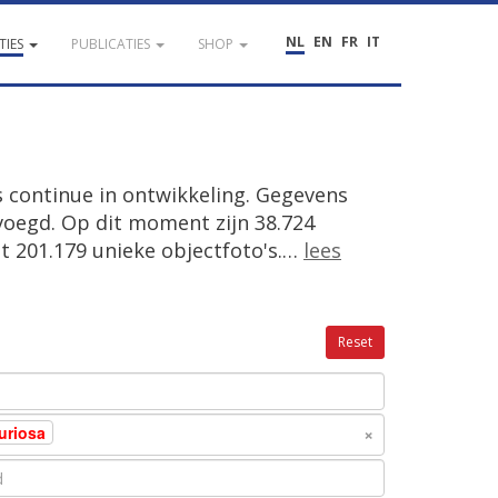
NL
EN
FR
IT
TIES
PUBLICATIES
SHOP
is continue in ontwikkeling. Gegevens
egd. Op dit moment zijn 38.724
t 201.179 unieke objectfoto's.
…
lees
Reset
×
uriosa