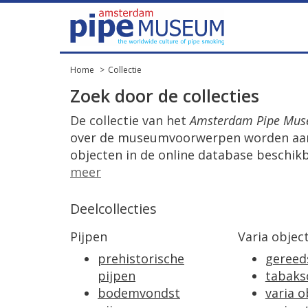
Home
Collectie
Zoek door de collecties
De collectie van het
Amsterdam Pipe Mu
over de museumvoorwerpen worden aang
objecten in de online database beschikb
meer
Deelcollecties
Pijpen
Varia objec
prehistorische
gereed
pijpen
tabaks
bodemvondst
varia o