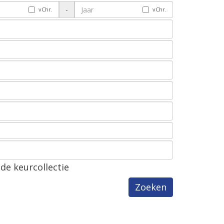
-
vChr.
vChr.
de keurcollectie
Zoeken