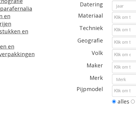
tnografie
Datering
parafernalia
Materiaal
n en
rijen
Techniek
fstukken en
Geografie
ten en
Volk
verpakkingen
Maker
Merk
Pijpmodel
alles