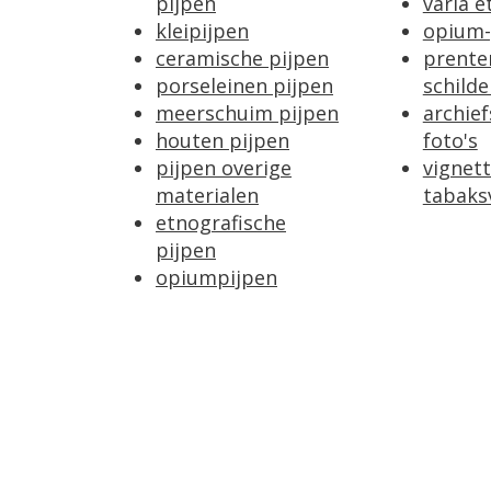
pijpen
varia e
kleipijpen
opium-
ceramische pijpen
prente
porseleinen pijpen
schilde
meerschuim pijpen
archie
houten pijpen
foto's
pijpen overige
vignet
materialen
tabaks
etnografische
pijpen
opiumpijpen