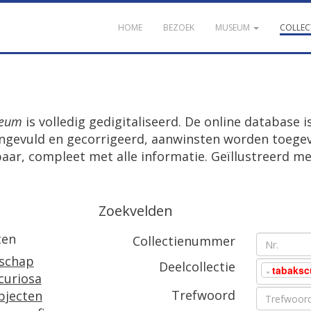
HOME
BEZOEK
MUSEUM
COLLEC
seum
is volledig gedigitaliseerd. De online database 
evuld en gecorrigeerd, aanwinsten worden toegevo
aar, compleet met alle informatie. Geïllustreerd me
Zoekvelden
ten
Collectienummer
schap
Deelcollectie
tabaksc
×
curiosa
Trefwoord
bjecten