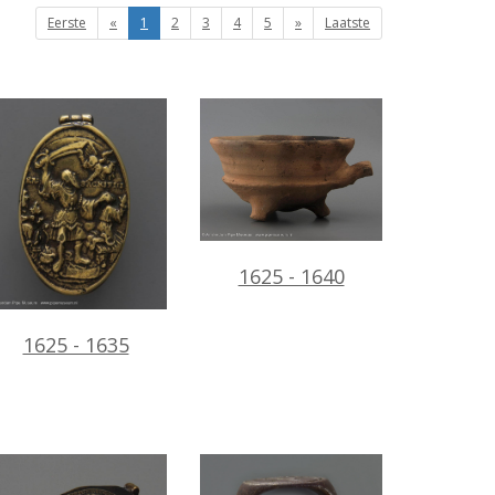
Eerste
«
1
2
3
4
5
»
Laatste
1625 - 1640
1625 - 1635