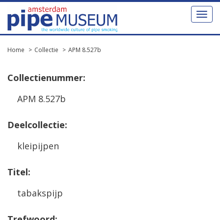
Toggl
naviga
Home
Collectie
APM 8.527b
Collectienummer:
APM 8.527b
Deelcollectie:
kleipijpen
Titel:
tabakspijp
Trefwoord: