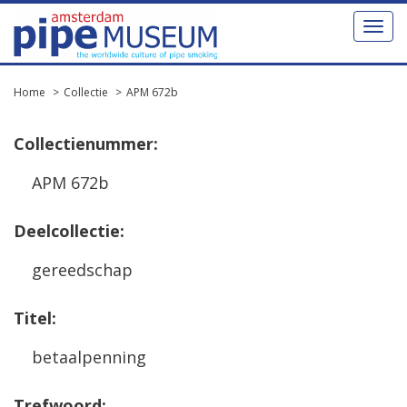
Toggl
naviga
Home
Collectie
APM 672b
Collectienummer:
APM 672b
Deelcollectie:
gereedschap
Titel:
betaalpenning
Trefwoord: