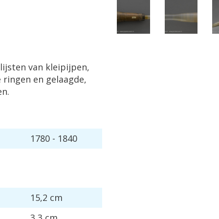
ijsten van kleipijpen,
 ringen en gelaagde,
en.
1780 - 1840
15,2 cm
3,3 cm