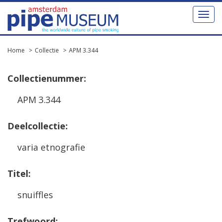
Toggl
naviga
Home
Collectie
APM 3.344
Collectienummer:
APM 3.344
Deelcollectie:
varia etnografie
Titel:
snuiffles
Trefwoord: