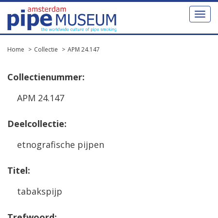
Toggl
naviga
Home
Collectie
APM 24.147
Collectienummer:
APM 24.147
Deelcollectie:
etnografische pijpen
Titel:
tabakspijp
Trefwoord: