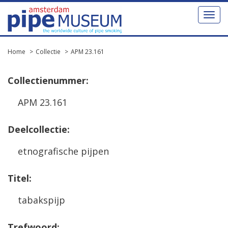
Toggl
naviga
Home
Collectie
APM 23.161
Collectienummer:
APM 23.161
Deelcollectie:
etnografische pijpen
Titel:
tabakspijp
Trefwoord: