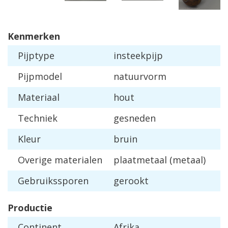
Kenmerken
Pijptype
insteekpijp
Pijpmodel
natuurvorm
Materiaal
hout
Techniek
gesneden
Kleur
bruin
Overige materialen
plaatmetaal (metaal)
Gebruikssporen
gerookt
Productie
Continent
Afrika