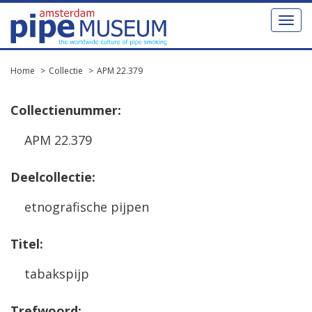
Toggl
naviga
Home
Collectie
APM 22.379
Collectienummer:
APM 22.379
Deelcollectie:
etnografische pijpen
Titel:
tabakspijp
Trefwoord: