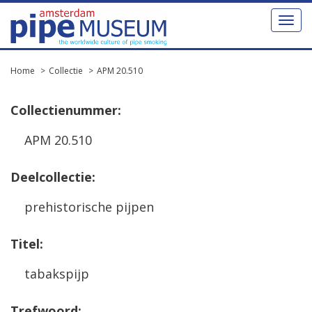
Toggl
naviga
Home
Collectie
APM 20.510
Collectienummer:
APM 20.510
Deelcollectie:
prehistorische pijpen
Titel:
tabakspijp
Trefwoord: