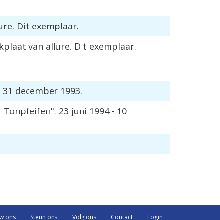
re. Dit exemplaar.
laat van allure. Dit exemplaar.
- 31 december 1993.
onpfeifen", 23 juni 1994 - 10
uw ons
Steun ons
Volg ons
Contact
Login