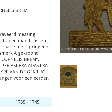
ORNELIS BREM"
raveerd messing,
t ton en mand tussen
traatje met springend
rsmerk A gekroond
 "CORNELIS BREM",
 "PER ASPERA ADASTRA"
YPE VAN DE GEKR. A".
angen voor een eerder.
1735 - 1745