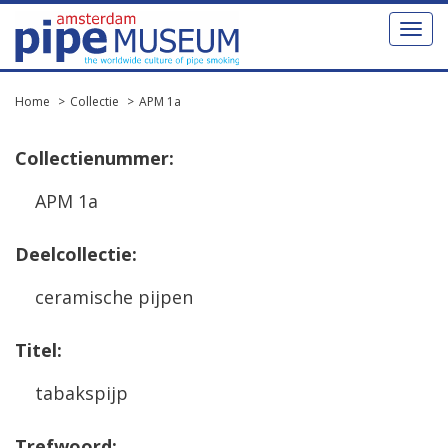
Toggl
naviga
Home
Collectie
APM 1a
Collectienummer:
APM 1a
Deelcollectie:
ceramische pijpen
Titel:
tabakspijp
Trefwoord: