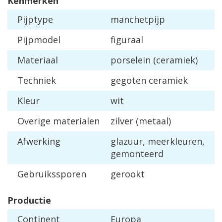
Kenmerken
Pijptype
manchetpijp
Pijpmodel
figuraal
Materiaal
porselein (ceramiek)
Techniek
gegoten ceramiek
Kleur
wit
Overige materialen
zilver (metaal)
Afwerking
glazuur, meerkleuren,
gemonteerd
Gebruikssporen
gerookt
Productie
Continent
Europa