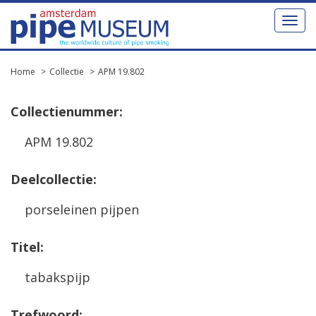
Toggl
naviga
Home
Collectie
APM 19.802
Collectienummer:
APM 19.802
Deelcollectie:
porseleinen pijpen
Titel:
tabakspijp
Trefwoord: