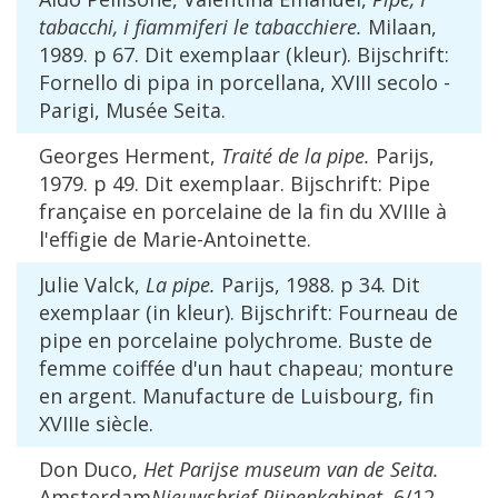
tabacchi, i fiammiferi le tabacchiere.
Milaan,
1989. p 67. Dit exemplaar (kleur). Bijschrift:
Fornello di pipa in porcellana, XVIII secolo -
Parigi, Musée Seita.
Georges Herment,
Traité de la pipe.
Parijs,
1979. p 49. Dit exemplaar. Bijschrift: Pipe
française en porcelaine de la fin du XVIIIe à
l'effigie de Marie-Antoinette.
Julie Valck,
La pipe.
Parijs, 1988. p 34. Dit
exemplaar (in kleur). Bijschrift: Fourneau de
pipe en porcelaine polychrome. Buste de
femme coiffée d'un haut chapeau; monture
en argent. Manufacture de Luisbourg, fin
XVIIIe siècle.
Don Duco,
Het Parijse museum van de Seita.
Amsterdam
Nieuwsbrief Pijpenkabinet
, 6/12,