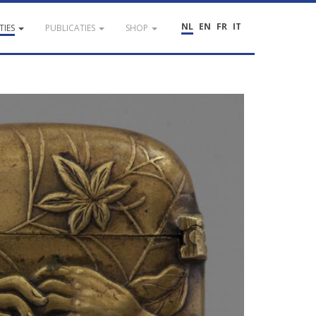
NL
EN
FR
IT
TIES
PUBLICATIES
SHOP