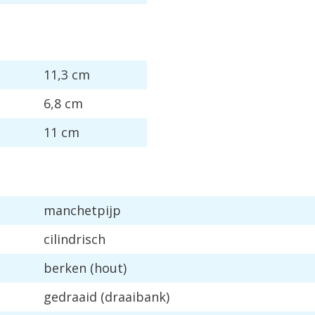
11,3 cm
6,8 cm
11 cm
manchetpijp
cilindrisch
berken (hout)
gedraaid (draaibank)