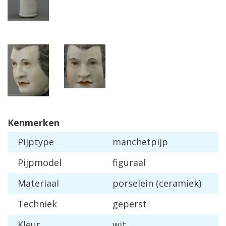
Kenmerken
Pijptype
manchetpijp
Pijpmodel
figuraal
Materiaal
porselein (ceramiek)
Techniek
geperst
Kleur
wit