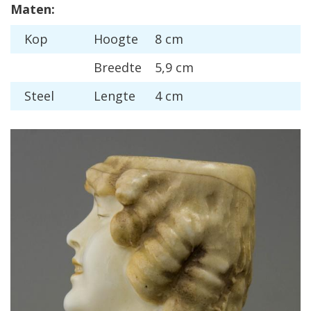
Maten:
Kop
Hoogte
8 cm
Breedte
5,9 cm
Steel
Lengte
4 cm