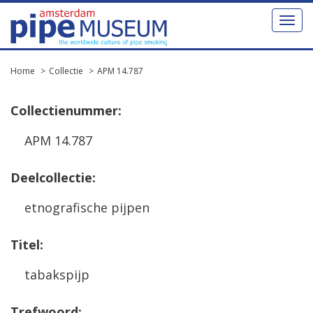
Toggl
naviga
Home
Collectie
APM 14.787
Collectienummer:
APM 14.787
Deelcollectie:
etnografische pijpen
Titel:
tabakspijp
Trefwoord: