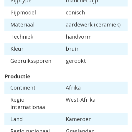
Pijptype
manchetpijp
Pijpmodel
conisch
Materiaal
aardewerk (ceramiek)
Techniek
handvorm
Kleur
bruin
Gebruikssporen
gerookt
Productie
Continent
Afrika
Regio
West-Afrika
internationaal
Land
Kameroen
Regio nationaal
Graslanden