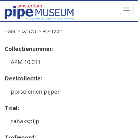
Toggl
naviga
Home
Collectie
APM 10.011
Collectienummer:
APM 10.011
Deelcollectie:
porseleinen pijpen
Titel:
tabakspijp
Trefwoord: