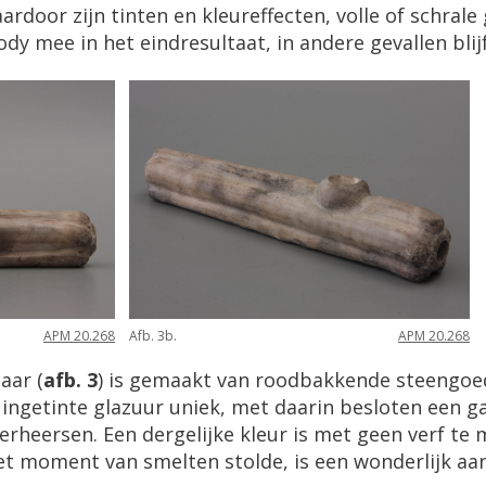
ardoor zijn tinten en kleureffecten, volle of schral
dy mee in het eindresultaat, in andere gevallen blij
APM 20.268
Afb. 3b.
APM 20.268
aar (
afb. 3
) is gemaakt van roodbakkende steengoed
ruingetinte glazuur uniek, met daarin besloten een
rheersen. Een dergelijke kleur is met geen verf te
et moment van smelten stolde, is een wonderlijk aan