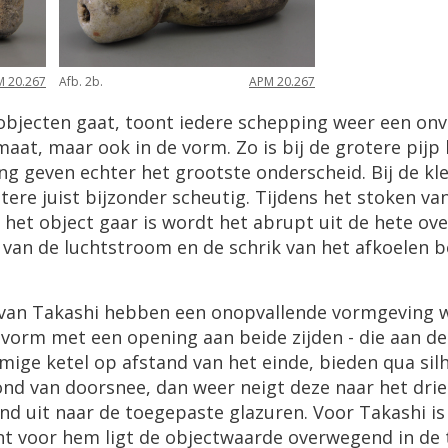
 20.267
Afb. 2b.
APM 20.267
ecten gaat, toont iedere schepping weer een onve
ormaat, maar ook in de vorm. Zo is bij de grotere pi
g geven echter het grootste onderscheid. Bij de kle
tere juist bijzonder scheutig. Tijdens het stoken v
het object gaar is wordt het abrupt uit de hete ove
an de luchtstroom en de schrik van het afkoelen be
 van Takashi hebben een onopvallende vormgeving 
isvorm met een opening aan beide zijden - die aan d
rmige ketel op afstand van het einde, bieden qua sil
nd van doorsnee, dan weer neigt deze naar het drieh
d uit naar de toegepaste glazuren. Voor Takashi i
nt voor hem ligt de objectwaarde overwegend in de