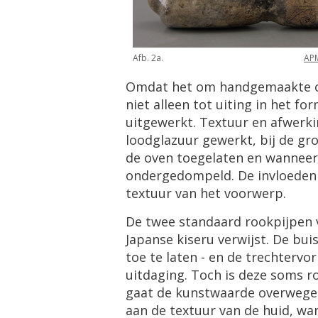
Afb. 2a.
APM
Omdat het om handgemaakte obj
niet alleen tot uiting in het f
uitgewerkt. Textuur en afwerkin
loodglazuur gewerkt, bij de gro
de oven toegelaten en wanneer 
ondergedompeld. De invloeden v
textuur van het voorwerp.
De twee standaard rookpijpen
Japanse kiseru verwijst. De bu
toe te laten - en de trechtervo
uitdaging. Toch is deze soms ro
gaat de kunstwaarde overwegen
aan de textuur van de huid, wa