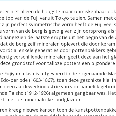
 meter niet alleen de hoogste maar onmiskenbaar oo
de top van de Fuji vanuit Tokyo te zien. Samen met 
r zijn perfect symmetrische vorm heeft de Fuji veel 
e vorm van de berg is gevolg van zijn oorsprong als
d aangezien de laatste eruptie uit het begin van de
dat de berg zelf mineralen oplevert die door kerami
wordt al enkele generaties door pottenbakkers geb
ertig verschillende mineralen geeft deze aan het gl
t deze grondstof voor talloze potters een bijzonder
 Fujiyama lava is uitgevoerd in de zogenaamde Mash
 Edo-periode (1603-1867), toen deze geschikte klei 
tond een aardewerkindustrie van voornamelijk gebru
ende Taisho (1912-1926) algemeen gangbaar was. H
ekt met de mineraalrijke loodglazuur.
uren kreeg nieuwe kansen toen de kunstpottenbakke