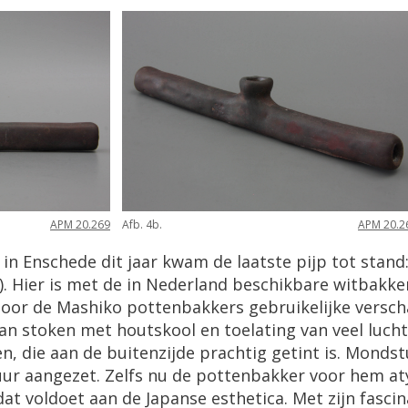
APM 20.269
Afb. 4b.
APM 20.2
i in Enschede dit jaar kwam de laatste pijp tot sta
). Hier is met de in Nederland beschikbare witbakk
oor de Mashiko pottenbakkers gebruikelijke verscha
van stoken met houtskool en toelating van veel luch
n, die aan de buitenzijde prachtig getint is. Monds
zuur aangezet. Zelfs nu de pottenbakker voor hem at
 dat voldoet aan de Japanse esthetica. Met zijn fasci