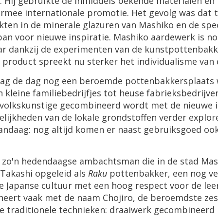
. Hij gebruikte de inmiddels bekende materialen en
mee internationale promotie. Het gevolg was dat t
ten in de minerale glazuren van Mashiko en de spe
pan voor nieuwe inspiratie. Mashiko aardewerk is no
ar dankzij de experimenten van de kunstpottenbakk
 product spreekt nu sterker het individualisme van
aag de dag nog een beroemde pottenbakkersplaats 
 kleine familiebedrijfjes tot heuse fabrieksbedrijven
e, volkskunstige gecombineerd wordt met de nieuwe
ijkheden van de lokale grondstoffen verder explore
andaag: nog altijd komen er naast gebruiksgoed ook
 zo'n hedendaagse ambachtsman die in de stad Mash
 Takashi opgeleid als
Raku
pottenbakker, een nog vee
de Japanse cultuur met een hoog respect voor de le
igneert vaak met de naam Chojiro, de beroemdste ze
ee traditionele technieken: draaiwerk gecombineerd