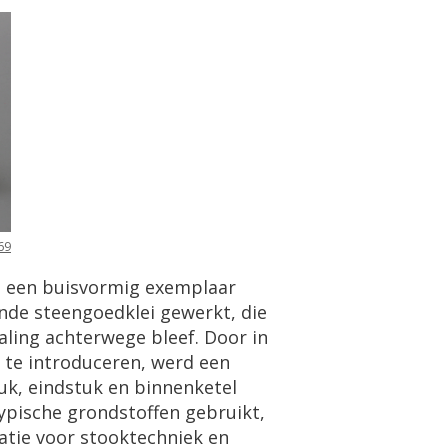
69
nd: een buisvormig exemplaar
ende steengoedklei gewerkt, die
ling achterwege bleef. Door in
t te introduceren, werd een
tuk, eindstuk en binnenketel
ypische grondstoffen gebruikt,
natie voor stooktechniek en