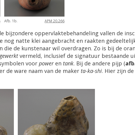
6
Afb. 1b.
APM 20.266
e bijzondere oppervlaktebehandeling vallen de insc
de nog natte klei aangebracht en raakten gedeeltelij
ie de kunstenaar wil overdragen. Zo is bij de oranj
gewerkt
vermeld, inclusief de signatuur bestaande u
tsymbolen voor
power
en
tank
. Bij de andere pijp (
afb
ter de ware naam van de maker
ta-ka-shi
. Hier zijn 