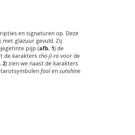
ripties en signaturen op. Deze
k met glazuur gevuld. Zij
egetinte pijp (
afb. 1
) de
it de karakters
cho-ji-ro
voor de
. 2
) zien we naast de karakters
de tarotsymbolen
fool
en
sunshine