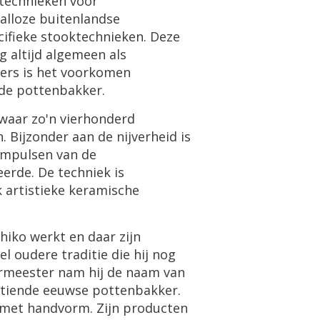
 technieken voor
alloze buitenlandse
cifieke stooktechnieken. Deze
g altijd algemeen als
ers is het voorkomen
 de pottenbakker.
waar zo'n vierhonderd
. Bijzonder aan de nijverheid is
 impulsen van de
erde. De techniek is
 artistieke keramische
iko werkt en daar zijn
l oudere traditie die hij nog
ermeester nam hij de naam van
stiende eeuwse pottenbakker.
 met handvorm. Zijn producten