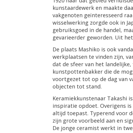
1920 naar dat gebied verhuisde
kunstaardewerk en maakte daar
vakgenoten geïnteresseerd raak
wisselwerking zorgde ook in Ja
gebruiksgoed in de handel, ma
gevarieerder geworden. Uit het
De plaats Mashiko is ook vand
werkplaatsen te vinden zijn, van
dat de sfeer van het landelijk
kunstpottenbakker die de mogel
voortgezet tot op de dag van v
objecten tot stand.
Keramiekkunstenaar Takashi is
inspiratie opdoet. Overigens is
altijd toepast. Typerend voor 
zijn grote voorbeeld aan en s
De jonge ceramist werkt in tw