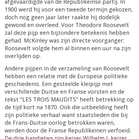
afgevaardigde
van
de
Republikeinse
partij
.
In
1900
werd
hij
voor
een
tweede
termijn
gekozen
,
doch
nog
geen
jaar
later
raakte
hij
dodelijk
gewond
en
overleed
.
Voor
Theodore
Roosevelt
zal
deze
pijp
een
bijzondere
betekenis
hebben
gehad
.
McKinley
was
zijn
directe
voorganger
;
Roosevelt
volgde
hem
al
binnen
een
uur
na
zijn
overlijden
op
.
Andere
pijpen
in
de
verzameling
van
Roosevelt
hebben
een
relatie
met
de
Europese
politieke
geschiedenis
.
Een
gesteelde
kleipijp
met
verschillende
Duitse
en
Franse
vorsten
en
de
tekst
"
LES
TROIS
MAUDITS
"
heeft
betrekking
op
de
tijd
kort
na
1870
.
Ook
die
uitbeelding
heeft
zijn
politieke
verhaal
want
staatslieden
die
bij
de
Frans
-
Duitse
oorlog
betrokken
waren
,
werden
door
de
Franse
Republikeinen
verfoeid
.
De
drie
bandieten
zijn
keizer
Wilhelm
I
,
keizer