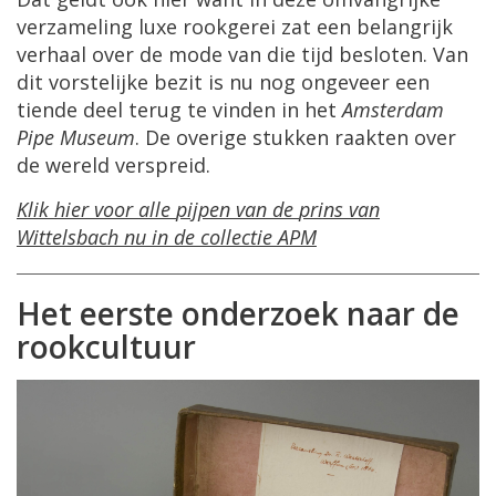
verzameling
luxe
rookgerei
zat
een
belangrijk
verhaal
over
de
mode
van
die
tijd
besloten
.
Van
dit
vorstelijke
bezit
is
nu
nog
ongeveer
een
tiende
deel
terug
te
vinden
in
het
Amsterdam
Pipe
Museum
.
De
overige
stukken
raakten
over
de
wereld
verspreid
.
Klik
hier
voor
alle
pijpen
van
de
prins
van
Wittelsbach
nu
in
de
collectie
APM
Het
eerste
onderzoek
naar
de
rookcultuur