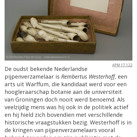
APM
17
.
122
De
oudst
bekende
Nederlandse
pijpenverzamelaar
is
Rembertus
Westerhoff
,
een
arts
uit
Warffum
,
die
kandidaat
werd
voor
een
hoogleraarschap
botanie
aan
de
universiteit
van
Groningen
doch
nooit
werd
benoemd
.
Als
veelzijdig
mens
was
hij
ook
in
de
politiek
actief
en
hij
hield
zich
bovendien
met
verschillende
historische
vraagstukken
bezig
.
Westerhoff
is
in
de
kringen
van
pijpenverzamelaars
vooral