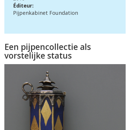
É
diteur
:
Pijpenkabinet
Foundation
Een
pijpencollectie
als
vorstelijke
status