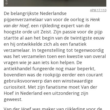
APM
17
.
110
De
belangrijkste
Nederlandse
pijpenverzamelaar
van
voor
de
oorlog
is
Henk
van
der
Hoef
,
een
rijkleding
expert
van
de
hoogste
orde
uit
Zeist
.
Zijn
passie
voor
de
pijp
startte
al
aan
het
begin
van
de
twintigste
eeuw
en
hij
ontwikkelde
zich
als
een
fanatiek
verzamelaar
.
In
tegenstelling
tot
tegenwoordig
was
het
verzamelen
toen
een
kwestie
van
overal
vragen
wie
je
aan
iets
kon
helpen
.
De
antiekhandel
fungeerde
nog
maar
beperkt
,
bovendien
was
de
rookpijp
eerder
een
courant
gebruiksvoorwerp
dan
een
winstwaardige
curiositeit
.
Met
zijn
fanatisme
moet
Van
der
Hoef
in
Nederland
een
uitzondering
zijn
geweest
.
Van
der
Hoef
was
maker
van
rijkleding
voor
de