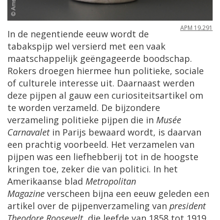
APM
19
.
291
In
de
negentiende
eeuw
wordt
de
tabakspijp
wel
versierd
met
een
vaak
maatschappelijk
ge
ë
ngageerde
boodschap
.
Rokers
droegen
hiermee
hun
politieke
,
sociale
of
culturele
interesse
uit
.
Daarnaast
werden
deze
pijpen
al
gauw
een
curiositeitsartikel
om
te
worden
verzameld
.
De
bijzondere
verzameling
politieke
pijpen
die
in
Mus
é
e
Carnavalet
in
Parijs
bewaard
wordt
,
is
daarvan
een
prachtig
voorbeeld
.
Het
verzamelen
van
pijpen
was
een
liefhebberij
tot
in
de
hoogste
kringen
toe
,
zeker
die
van
politici
.
In
het
Amerikaanse
blad
Metropolitan
Magazine
verscheen
bijna
een
eeuw
geleden
een
artikel
over
de
pijpenverzameling
van
president
Theodore
Roosevelt
,
die
leefde
van
1858
tot
1919
.