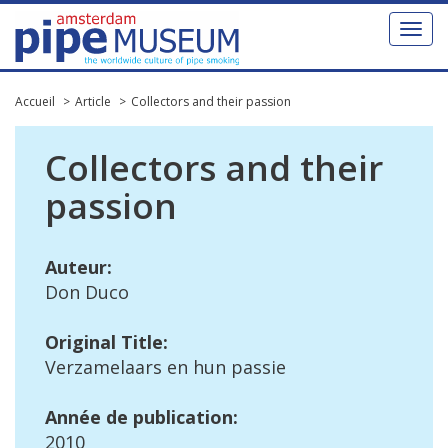
Toggl
naviga
Accueil
Article
Collectors and their passion
Collectors
and
their
passion
Auteur
:
Don
Duco
Original
Title
:
Verzamelaars
en
hun
passie
Ann
é
e
de
publication
:
2010