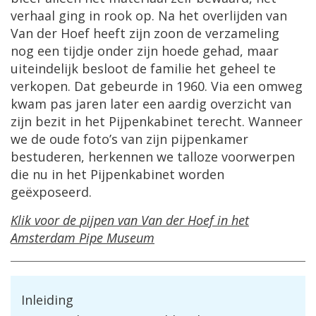
verhaal
ging
in
rook
op
.
Na
het
overlijden
van
Van
der
Hoef
heeft
zijn
zoon
de
verzameling
nog
een
tijdje
onder
zijn
hoede
gehad
,
maar
uiteindelijk
besloot
de
familie
het
geheel
te
verkopen
.
Dat
gebeurde
in
1960
.
Via
een
omweg
kwam
pas
jaren
later
een
aardig
overzicht
van
zijn
bezit
in
het
Pijpenkabinet
terecht
.
Wanneer
we
de
oude
foto
’
s
van
zijn
pijpenkamer
bestuderen
,
herkennen
we
talloze
voorwerpen
die
nu
in
het
Pijpenkabinet
worden
ge
ë
xposeerd
.
Klik
voor
de
pijpen
van
Van
der
Hoef
in
het
Amsterdam
Pipe
Museum
Inleiding