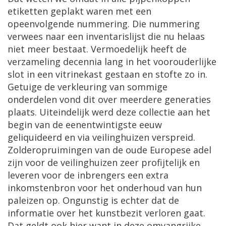
etiketten
geplakt
waren
met
een
opeenvolgende
nummering
.
Die
nummering
verwees
naar
een
inventarislijst
die
nu
helaas
niet
meer
bestaat
.
Vermoedelijk
heeft
de
verzameling
decennia
lang
in
het
voorouderlijke
slot
in
een
vitrinekast
gestaan
en
stofte
zo
in
.
Getuige
de
verkleuring
van
sommige
onderdelen
vond
dit
over
meerdere
generaties
plaats
.
Uiteindelijk
werd
deze
collectie
aan
het
begin
van
de
eenentwintigste
eeuw
geliquideerd
en
via
veilinghuizen
verspreid
.
Zolderopruimingen
van
de
oude
Europese
adel
zijn
voor
de
veilinghuizen
zeer
profijtelijk
en
leveren
voor
de
inbrengers
een
extra
inkomstenbron
voor
het
onderhoud
van
hun
paleizen
op
.
Ongunstig
is
echter
dat
de
informatie
over
het
kunstbezit
verloren
gaat
.
Dat
geldt
ook
hier
want
in
deze
omvangrijke