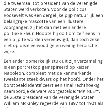
die
tweemaal
tot
president
van
de
Verenigde
Staten
werd
verkozen
.
Voor
de
politicus
Roosevelt
was
een
dergelijke
pijp
natuurlijk
een
belangrijke
mascotte
van
een
illustere
voorganger
,
zij
het
dan
met
een
andere
politieke
kleur
.
Hoopte
hij
ooit
om
zelf
eens
in
een
pijp
te
worden
vereeuwigd
,
dan
toch
zeker
niet
op
deze
eenvoudige
en
weinig
hero
ï
sche
wijze
.
Een
ander
opmerkelijk
stuk
uit
zijn
verzameling
is
een
portretkop
ge
ï
nspireerd
op
keizer
Napoleon
,
compleet
met
de
kenmerkende
tweekante
steek
dwars
op
het
hoofd
.
Onder
het
borstbeeld
identificeert
een
smal
rechthoekig
naambordje
de
ware
voorgestelde
: "
MKINLEY
",
de
25ste
president
van
de
Verenigde
Staten
.
William
McKinley
regeerde
van
1897
tot
1901
als