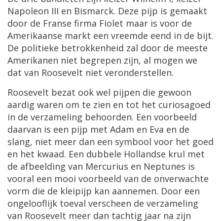
Napoleon
III
en
Bismarck
.
Deze
pijp
is
gemaakt
door
de
Franse
firma
Fiolet
maar
is
voor
de
Amerikaanse
markt
een
vreemde
eend
in
de
bijt
.
De
politieke
betrokkenheid
zal
door
de
meeste
Amerikanen
niet
begrepen
zijn
,
al
mogen
we
dat
van
Roosevelt
niet
veronderstellen
.
Roosevelt
bezat
ook
wel
pijpen
die
gewoon
aardig
waren
om
te
zien
en
tot
het
curiosagoed
in
de
verzameling
behoorden
.
Een
voorbeeld
daarvan
is
een
pijp
met
Adam
en
Eva
en
de
slang
,
niet
meer
dan
een
symbool
voor
het
goed
en
het
kwaad
.
Een
dubbele
Hollandse
krul
met
de
afbeelding
van
Mercurius
en
Neptunes
is
vooral
een
mooi
voorbeeld
van
de
onverwachte
vorm
die
de
kleipijp
kan
aannemen
.
Door
een
ongelooflijk
toeval
verscheen
de
verzameling
van
Roosevelt
meer
dan
tachtig
jaar
na
zijn