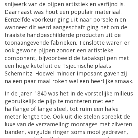
snijwerk
van
de
pijpen
artistiek
en
verfijnd
is
.
Daarnaast
was
hout
een
populair
materiaal
.
Eenzelfde
voorkeur
ging
uit
naar
porselein
en
wanneer
dit
werd
aangeschaft
ging
het
om
de
fraaiste
handbeschilderde
producten
uit
de
toonaangevende
fabrieken
.
Tenslotte
waren
er
ook
gewone
pijpen
zonder
een
artistieke
component
,
bijvoorbeeld
de
tabakspijpen
met
een
hoge
ketel
uit
de
Tsjechische
plaats
Schemnitz
.
Hoewel
minder
imposant
gaven
zij
na
een
paar
maal
roken
wel
een
heerlijke
smaak
.
In
de
jaren
1840
was
het
in
de
vorstelijke
milieus
gebruikelijk
de
pijp
te
monteren
met
een
halflange
of
lange
steel
,
tot
ruim
een
halve
meter
lengte
toe
.
Ook
uit
die
stelen
spreekt
de
luxe
van
de
verzameling
:
montages
met
zilveren
banden
,
vergulde
ringen
soms
mooi
gedreven
,