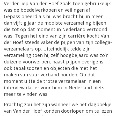
Verder
liep
Van
der
Hoef
zoals
toen
gebruikelijk
was
de
boedelverkopen
en
veilingen
af
.
Gepassioneerd
als
hij
was
bracht
hij
in
meer
dan
vijftig
jaar
de
mooiste
verzameling
bijeen
die
tot
op
dat
moment
in
Nederland
vertoond
was
.
Tegen
het
eind
van
zijn
carri
è
re
kocht
Van
der
Hoef
steeds
vaker
de
pijpen
van
zijn
collega
-
verzamelaars
op
.
Uiteindelijk
telde
zijn
verzameling
toen
hij
zelf
hoogbejaard
was
zo
’
n
duizend
voorwerpen
,
naast
pijpen
overigens
ook
tabaksdozen
en
objecten
die
met
het
maken
van
vuur
verband
houden
.
Op
dat
moment
uitte
de
trotse
verzamelaar
in
een
interview
dat
er
voor
hem
in
Nederland
niets
meer
te
vinden
was
.
Prachtig
zou
het
zijn
wanneer
we
het
dagboekje
van
Van
der
Hoef
konden
doorlopen
om
te
lezen