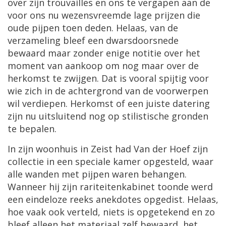
over
zijn
trouvailles
en
ons
te
vergapen
aan
de
voor
ons
nu
wezensvreemde
lage
prijzen
die
oude
pijpen
toen
deden
.
Helaas
,
van
de
verzameling
bleef
een
dwarsdoorsnede
bewaard
maar
zonder
enige
notitie
over
het
moment
van
aankoop
om
nog
maar
over
de
herkomst
te
zwijgen
.
Dat
is
vooral
spijtig
voor
wie
zich
in
de
achtergrond
van
de
voorwerpen
wil
verdiepen
.
Herkomst
of
een
juiste
datering
zijn
nu
uitsluitend
nog
op
stilistische
gronden
te
bepalen
.
In
zijn
woonhuis
in
Zeist
had
Van
der
Hoef
zijn
collectie
in
een
speciale
kamer
opgesteld
,
waar
alle
wanden
met
pijpen
waren
behangen
.
Wanneer
hij
zijn
rariteitenkabinet
toonde
werd
een
eindeloze
reeks
anekdotes
opgedist
.
Helaas
,
hoe
vaak
ook
verteld
,
niets
is
opgetekend
en
zo
bleef
alleen
het
materiaal
zelf
bewaard
,
het