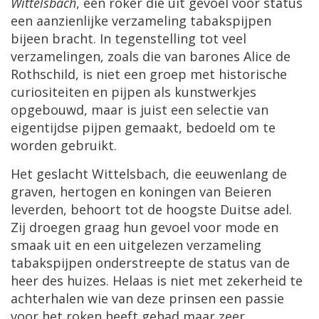
Wittelsbach
,
een
roker
die
uit
gevoel
voor
status
een
aanzienlijke
verzameling
tabakspijpen
bijeen
bracht
.
In
tegenstelling
tot
veel
verzamelingen
,
zoals
die
van
barones
Alice
de
Rothschild
,
is
niet
een
groep
met
historische
curiositeiten
en
pijpen
als
kunstwerkjes
opgebouwd
,
maar
is
juist
een
selectie
van
eigentijdse
pijpen
gemaakt
,
bedoeld
om
te
worden
gebruikt
.
Het
geslacht
Wittelsbach
,
die
eeuwenlang
de
graven
,
hertogen
en
koningen
van
Beieren
leverden
,
behoort
tot
de
hoogste
Duitse
adel
.
Zij
droegen
graag
hun
gevoel
voor
mode
en
smaak
uit
en
een
uitgelezen
verzameling
tabakspijpen
onderstreepte
de
status
van
de
heer
des
huizes
.
Helaas
is
niet
met
zekerheid
te
achterhalen
wie
van
deze
prinsen
een
passie
voor
het
roken
heeft
gehad
maar
zeer