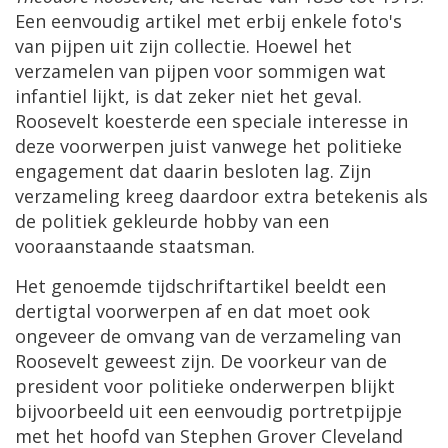
Een
eenvoudig
artikel
met
erbij
enkele
foto
'
s
van
pijpen
uit
zijn
collectie
.
Hoewel
het
verzamelen
van
pijpen
voor
sommigen
wat
infantiel
lijkt
,
is
dat
zeker
niet
het
geval
.
Roosevelt
koesterde
een
speciale
interesse
in
deze
voorwerpen
juist
vanwege
het
politieke
engagement
dat
daarin
besloten
lag
.
Zijn
verzameling
kreeg
daardoor
extra
betekenis
als
de
politiek
gekleurde
hobby
van
een
vooraanstaande
staatsman
.
Het
genoemde
tijdschriftartikel
beeldt
een
dertigtal
voorwerpen
af
en
dat
moet
ook
ongeveer
de
omvang
van
de
verzameling
van
Roosevelt
geweest
zijn
.
De
voorkeur
van
de
president
voor
politieke
onderwerpen
blijkt
bijvoorbeeld
uit
een
eenvoudig
portretpijpje
met
het
hoofd
van
Stephen
Grover
Cleveland