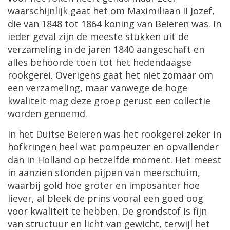
waarschijnlijk
gaat
het
om
Maximiliaan
II
Jozef
,
die
van
1848
tot
1864
koning
van
Beieren
was
.
In
ieder
geval
zijn
de
meeste
stukken
uit
de
verzameling
in
de
jaren
1840
aangeschaft
en
alles
behoorde
toen
tot
het
hedendaagse
rookgerei
.
Overigens
gaat
het
niet
zomaar
om
een
verzameling
,
maar
vanwege
de
hoge
kwaliteit
mag
deze
groep
gerust
een
collectie
worden
genoemd
.
In
het
Duitse
Beieren
was
het
rookgerei
zeker
in
hofkringen
heel
wat
pompeuzer
en
opvallender
dan
in
Holland
op
hetzelfde
moment
.
Het
meest
in
aanzien
stonden
pijpen
van
meerschuim
,
waarbij
gold
hoe
groter
en
imposanter
hoe
liever
,
al
bleek
de
prins
vooral
een
goed
oog
voor
kwaliteit
te
hebben
.
De
grondstof
is
fijn
van
structuur
en
licht
van
gewicht
,
terwijl
het