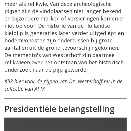
meer
als
relikwie
.
Van
deze
archeologische
pijpen
zijn
de
vindplaatsen
niet
langer
bekend
en
bijzondere
merken
of
versieringen
komen
er
niet
op
voor
.
De
historie
van
de
Hollandse
kleipijp
is
generaties
later
verder
uitgediept
en
bodemvondsten
zijn
ondertussen
bij
grote
aantallen
uit
de
grond
tevoorschijn
gekomen
.
De
memento
'
s
van
Westerhoff
zijn
daarmee
relikwie
ë
n
over
het
ontstaan
van
het
historisch
onderzoek
naar
de
pijp
geworden
.
Klik
hier
voor
de
pijpen
van
Dr
.
Westerhoff
nu
in
de
collectie
van
APM
Presidenti
ë
le
belangstelling