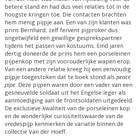
betere
stand
en
had
dus
veel
relaties
tot
in
de
hoogste
kringen
toe
.
Die
contacten
brachten
hem
menig
pijpje
aan
.
Een
van
zijn
klanten
was
prins
Bernhard
,
zelf
fervent
pijproker
dus
ongetwijfeld
een
gewillige
gesprekspartner
tijdens
het
passen
van
kostuums
.
Eind
jaren
dertig
doneerde
de
prins
hem
een
porseleinen
pijpenkop
met
zijn
voorouderlijke
wapen
erop
.
Van
een
andere
relatie
kreeg
hij
een
eenvoudig
pijpje
toegestoken
dat
te
boek
stond
als
peace
pipe
.
Deze
pijpen
waren
door
een
vader
van
een
gesneuvelde
soldaat
uit
het
Engelse
leger
als
aanmoediging
aan
de
frontsoldaten
uitgedeeld
.
De
exclusieve
kwaliteit
van
de
porseleinen
kop
en
de
wonderlijke
curiositeitswaarde
van
de
vredespijp
kenmerken
de
variatie
binnen
de
collectie
Van
der
Hoeff
.