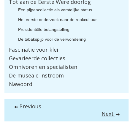
Tot
aan
de
Eerste
Wereldoorlog
Een
pijpencollectie
als
vorstelijke
status
Het
eerste
onderzoek
naar
de
rookcultuur
Presidenti
ë
le
belangstelling
De
tabakspijp
voor
de
verwondering
Fascinatie
voor
klei
Gevarieerde
collecties
Omnivoren
en
specialisten
De
museale
instroom
Nawoord
Previous
Next