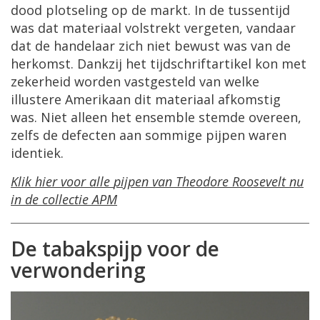
dood
plotseling
op
de
markt
.
In
de
tussentijd
was
dat
materiaal
volstrekt
vergeten
,
vandaar
dat
de
handelaar
zich
niet
bewust
was
van
de
herkomst
.
Dankzij
het
tijdschriftartikel
kon
met
zekerheid
worden
vastgesteld
van
welke
illustere
Amerikaan
dit
materiaal
afkomstig
was
.
Niet
alleen
het
ensemble
stemde
overeen
,
zelfs
de
defecten
aan
sommige
pijpen
waren
identiek
.
Klik
hier
voor
alle
pijpen
van
Theodore
Roosevelt
nu
in
de
collectie
APM
De
tabakspijp
voor
de
verwondering