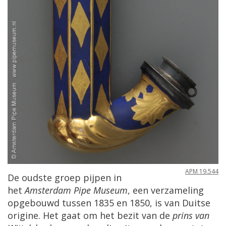
APM
19
.
544
De
oudste
groep
pijpen
in
het
Amsterdam
Pipe
Museum
,
een
verzameling
opgebouwd
tussen
1835
en
1850
,
is
van
Duitse
origine
.
Het
gaat
om
het
bezit
van
de
prins
van