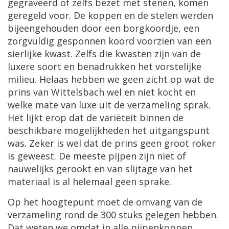
gegraveerd
of
zelfs
bezet
met
stenen
,
komen
geregeld
voor
.
De
koppen
en
de
stelen
werden
bijeengehouden
door
een
borgkoordje
,
een
zorgvuldig
gesponnen
koord
voorzien
van
een
sierlijke
kwast
.
Zelfs
die
kwasten
zijn
van
de
luxere
soort
en
benadrukken
het
vorstelijke
milieu
.
Helaas
hebben
we
geen
zicht
op
wat
de
prins
van
Wittelsbach
wel
en
niet
kocht
en
welke
mate
van
luxe
uit
de
verzameling
sprak
.
Het
lijkt
erop
dat
de
vari
ë
teit
binnen
de
beschikbare
mogelijkheden
het
uitgangspunt
was
.
Zeker
is
wel
dat
de
prins
geen
groot
roker
is
geweest
.
De
meeste
pijpen
zijn
niet
of
nauwelijks
gerookt
en
van
slijtage
van
het
materiaal
is
al
helemaal
geen
sprake
.
Op
het
hoogtepunt
moet
de
omvang
van
de
verzameling
rond
de
300
stuks
gelegen
hebben
.
Dat
weten
we
omdat
in
alle
pijpenkoppen