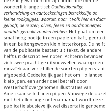
bekend
geworden
om
zijn
publicatie
met
de
wonderlijk
lange
titel
:
Oudheidkundige
verhandeling
en
aanteekeningen
betrekkelijk
de
kleine
rookpijpjes
,
waaruit
,
naar
'
t
volk
hier
en
daar
gelooft
,
de
reuzen
,
alven
,
fee
ë
n
en
aardmannetjes
oudtijds
gerookt
zouden
hebben
.
Het
gaat
om
een
smal
hoog
boekje
in
een
papieren
kaft
,
gedrukt
in
een
buitengewoon
klein
letterkorps
.
De
helft
van
de
publicatie
bestaat
uit
tekst
,
de
andere
helft
uit
descriptieve
noten
.
Achterin
bevinden
zich
twee
prachtige
uitvouwvellen
waarop
een
moza
ï
ek
aan
verschillende
soorten
pijpen
staat
afgebeeld
.
Gedeeltelijk
gaat
het
om
Hollandse
kleipijpen
,
een
ander
deel
betreft
door
Westerhoff
overgenomen
illustraties
van
Amerikaanse
Indianen
pijpen
.
Vanwege
de
opzet
met
het
ellenlange
notenapparaat
wordt
deze
publicatie
abusievelijk
wel
dissertatie
genoemd
,