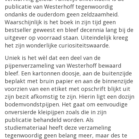
publicatie
van
Westerhoff
tegenwoordig
ondanks
de
ouderdom
geen
zeldzaamheid
.
Waarschijnlijk
is
het
boek
in
zijn
tijd
geen
bestseller
geweest
en
bleef
decennia
lang
bij
de
uitgever
op
voorraad
staan
.
Uiteindelijk
kreeg
het
zijn
wonderlijke
curiositeitswaarde
.
Uniek
is
het
w
è
l
dat
een
deel
van
de
pijpenverzameling
van
Westerhoff
bewaard
bleef
.
Een
kartonnen
doosje
,
aan
de
buitenzijde
beplakt
met
bruin
papier
en
aan
de
binnenzijde
voorzien
van
een
etiket
met
opschrift
blijkt
uit
zijn
bezit
afkomstig
te
zijn
.
Hierin
ligt
een
dozijn
bodemvondstpijpen
.
Het
gaat
om
eenvoudige
onversierde
kleipijpen
zoals
die
in
zijn
publicatie
behandeld
worden
.
Als
studiemateriaal
heeft
deze
verzameling
tegenwoordig
geen
belang
meer
,
maar
des
te