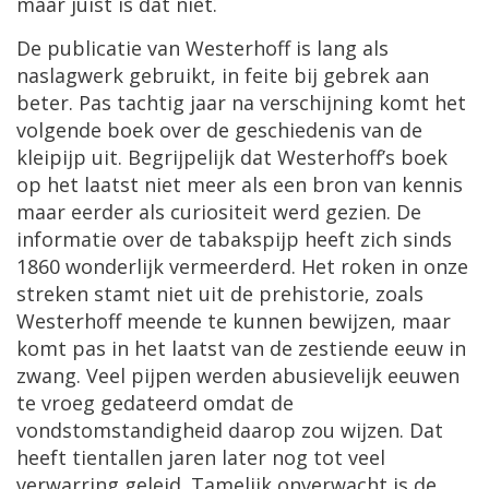
maar
juist
is
dat
niet
.
De
publicatie
van
Westerhoff
is
lang
als
naslagwerk
gebruikt
,
in
feite
bij
gebrek
aan
beter
.
Pas
tachtig
jaar
na
verschijning
komt
het
volgende
boek
over
de
geschiedenis
van
de
kleipijp
uit
.
Begrijpelijk
dat
Westerhoff
’
s
boek
op
het
laatst
niet
meer
als
een
bron
van
kennis
maar
eerder
als
curiositeit
werd
gezien
.
De
informatie
over
de
tabakspijp
heeft
zich
sinds
1860
wonderlijk
vermeerderd
.
Het
roken
in
onze
streken
stamt
niet
uit
de
prehistorie
,
zoals
Westerhoff
meende
te
kunnen
bewijzen
,
maar
komt
pas
in
het
laatst
van
de
zestiende
eeuw
in
zwang
.
Veel
pijpen
werden
abusievelijk
eeuwen
te
vroeg
gedateerd
omdat
de
vondstomstandigheid
daarop
zou
wijzen
.
Dat
heeft
tientallen
jaren
later
nog
tot
veel
verwarring
geleid
.
Tamelijk
onverwacht
is
de