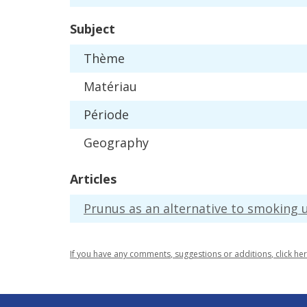
Subject
Th
è
me
Mat
é
riau
P
é
riode
Geography
Articles
Prunus
as
an
alternative
to
smoking
If
you
have
any
comments
,
suggestions
or
additions
,
click
he