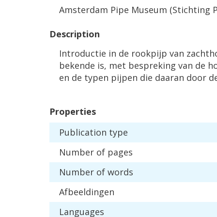
Amsterdam
Pipe
Museum
(
Stichting
Description
Introductie
in
de
rookpijp
van
zachth
bekende
is
,
met
bespreking
van
de
h
en
de
typen
pijpen
die
daaran
door
d
Properties
Publication
type
Number
of
pages
Number
of
words
Afbeeldingen
Languages