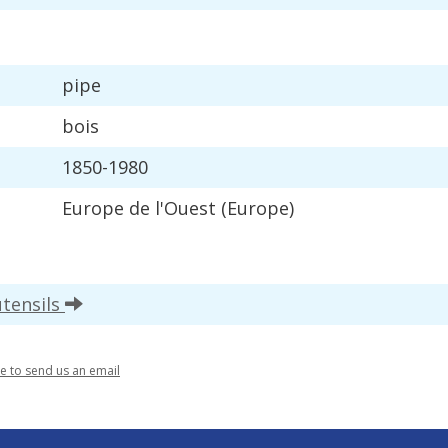
pipe
bois
1850
-
1980
Europe
de
l
'
Ouest
(
Europe
)
utensils
re
to
send
us
an
email