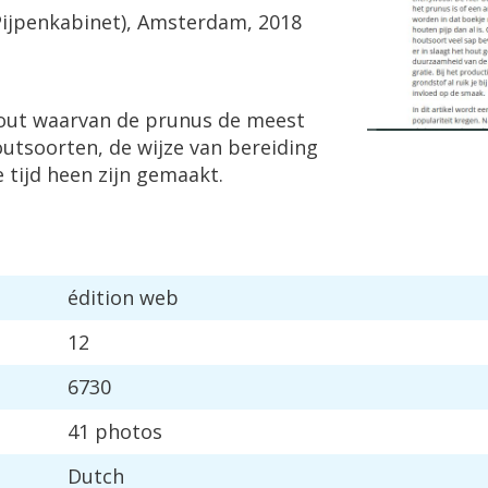
Pijpenkabinet
),
Amsterdam
,
2018
out
waarvan
de
prunus
de
meest
outsoorten
,
de
wijze
van
bereiding
e
tijd
heen
zijn
gemaakt
.
é
dition
web
12
6730
41
photos
Dutch