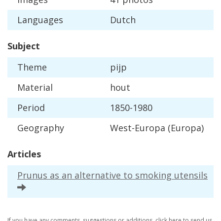
Languages
Dutch
Subject
Theme
pijp
Material
hout
Period
1850
-
1980
Geography
West
-
Europa
(
Europa
)
Articles
Prunus
as
an
alternative
to
smoking
utensils
If
you
have
any
comments
,
suggestions
or
additions
,
click
here
to
send
us