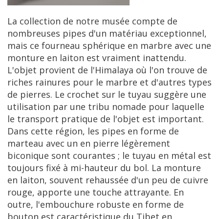
La
collection
de
notre
mus
é
e
compte
de
nombreuses
pipes
d
'
un
mat
é
riau
exceptionnel
,
mais
ce
fourneau
sph
é
rique
en
marbre
avec
une
monture
en
laiton
est
vraiment
inattendu
.
L
'
objet
provient
de
l
'
Himalaya
o
ù
l
'
on
trouve
de
riches
rainures
pour
le
marbre
et
d
'
autres
types
de
pierres
.
Le
crochet
sur
le
tuyau
sugg
è
re
une
utilisation
par
une
tribu
nomade
pour
laquelle
le
transport
pratique
de
l
'
objet
est
important
.
Dans
cette
r
é
gion
,
les
pipes
en
forme
de
marteau
avec
un
en
pierre
l
é
g
è
rement
biconique
sont
courantes
;
le
tuyau
en
m
é
tal
est
toujours
fix
é à
mi
-
hauteur
du
bol
.
La
monture
en
laiton
,
souvent
rehauss
é
e
d
'
un
peu
de
cuivre
rouge
,
apporte
une
touche
attrayante
.
En
outre
,
l
'
embouchure
robuste
en
forme
de
bouton
est
caract
é
ristique
du
Tibet
en