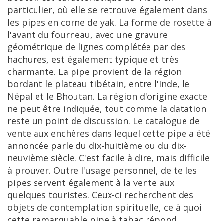
particulier
,
o
ù
elle
se
retrouve
é
galement
dans
les
pipes
en
corne
de
yak
.
La
forme
de
rosette
à
l
'
avant
du
fourneau
,
avec
une
gravure
g
é
om
é
trique
de
lignes
compl
é
t
é
e
par
des
hachures
,
est
é
galement
typique
et
tr
è
s
charmante
.
La
pipe
provient
de
la
r
é
gion
bordant
le
plateau
tib
é
tain
,
entre
l
'
Inde
,
le
N
é
pal
et
le
Bhoutan
.
La
r
é
gion
d
'
origine
exacte
ne
peut
ê
tre
indiqu
é
e
,
tout
comme
la
datation
reste
un
point
de
discussion
.
Le
catalogue
de
vente
aux
ench
è
res
dans
lequel
cette
pipe
a
é
t
é
annonc
é
e
parle
du
dix
-
huiti
è
me
ou
du
dix
-
neuvi
è
me
si
è
cle
.
C
'
est
facile
à
dire
,
mais
difficile
à
prouver
.
Outre
l
'
usage
personnel
,
de
telles
pipes
servent
é
galement
à
la
vente
aux
quelques
touristes
.
Ceux
-
ci
recherchent
des
objets
de
contemplation
spirituelle
,
ce
à
quoi
cette
remarquable
pipe
à
tabac
r
é
pond