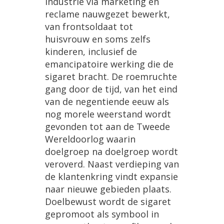
industrie
via
marketing
en
reclame
nauwgezet
bewerkt
,
van
frontsoldaat
tot
huisvrouw
en
soms
zelfs
kinderen
,
inclusief
de
emancipatoire
werking
die
de
sigaret
bracht
.
De
roemruchte
gang
door
de
tijd
,
van
het
eind
van
de
negentiende
eeuw
als
nog
morele
weerstand
wordt
gevonden
tot
aan
de
Tweede
Wereldoorlog
waarin
doelgroep
na
doelgroep
wordt
veroverd
.
Naast
verdieping
van
de
klantenkring
vindt
expansie
naar
nieuwe
gebieden
plaats
.
Doelbewust
wordt
de
sigaret
gepromoot
als
symbool
in