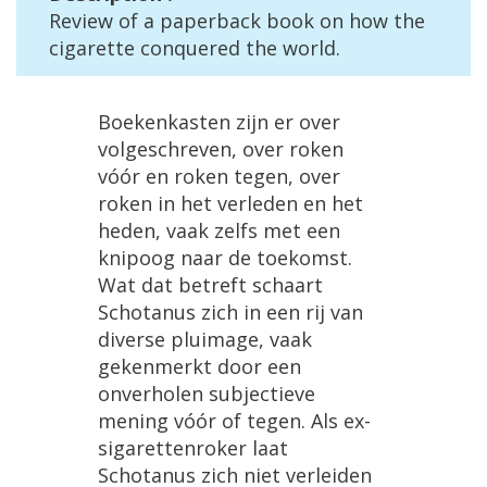
Review
of
a
paperback
book
on
how
the
cigarette
conquered
the
world
.
Boekenkasten
zijn
er
over
volgeschreven
,
over
roken
v
óó
r
en
roken
tegen
,
over
roken
in
het
verleden
en
het
heden
,
vaak
zelfs
met
een
knipoog
naar
de
toekomst
.
Wat
dat
betreft
schaart
Schotanus
zich
in
een
rij
van
diverse
pluimage
,
vaak
gekenmerkt
door
een
onverholen
subjectieve
mening
v
óó
r
of
tegen
.
Als
ex
-
sigarettenroker
laat
Schotanus
zich
niet
verleiden