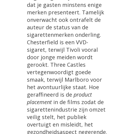
dat
je
gasten
minstens
enige
merken
presenteert
.
Tamelijk
onverwacht
ook
ontrafelt
de
auteur
de
status
van
de
sigarettenmerken
onderling
.
Chesterfield
is
een
VVD
-
sigaret
,
terwijl
Tivoli
vooral
door
jonge
meiden
wordt
gerookt
.
Three
Castles
vertegenwoordigt
goede
smaak
,
terwijl
Marlboro
voor
het
avontuurlijke
staat
.
Hoe
geraffineerd
is
de
product
placement
in
de
films
zodat
de
sigarettenindustrie
zijn
omzet
veilig
stelt
,
het
publiek
overtuigt
en
misleidt
,
het
gezondheidsaspect
negerende
.