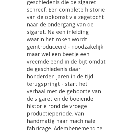
geschiedenis
die
de
sigaret
schreef
.
Een
complete
historie
van
de
opkomst
via
zegetocht
naar
de
ondergang
van
de
sigaret
.
Na
een
inleiding
waarin
het
roken
wordt
ge
ï
ntroduceerd
-
noodzakelijk
maar
wel
een
beetje
een
vreemde
eend
in
de
bijt
omdat
de
geschiedenis
daar
honderden
jaren
in
de
tijd
terugspringt
-
start
het
verhaal
met
de
geboorte
van
de
sigaret
en
de
boeiende
historie
rond
de
vroege
productieperiode
.
Van
handmatig
naar
machinale
fabricage
.
Adembenemend
te