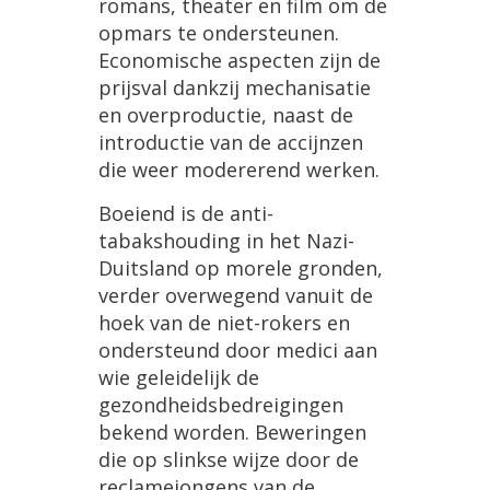
romans
,
theater
en
film
om
de
opmars
te
ondersteunen
.
Economische
aspecten
zijn
de
prijsval
dankzij
mechanisatie
en
overproductie
,
naast
de
introductie
van
de
accijnzen
die
weer
modererend
werken
.
Boeiend
is
de
anti
-
tabakshouding
in
het
Nazi
-
Duitsland
op
morele
gronden
,
verder
overwegend
vanuit
de
hoek
van
de
niet
-
rokers
en
ondersteund
door
medici
aan
wie
geleidelijk
de
gezondheidsbedreigingen
bekend
worden
.
Beweringen
die
op
slinkse
wijze
door
de
reclamejongens
van
de