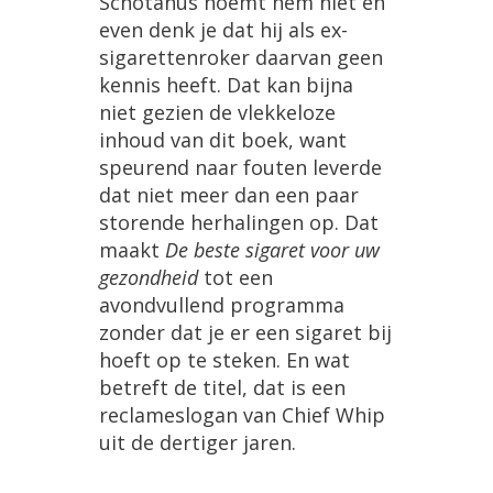
Schotanus
noemt
hem
niet
en
even
denk
je
dat
hij
als
ex
-
sigarettenroker
daarvan
geen
kennis
heeft
.
Dat
kan
bijna
niet
gezien
de
vlekkeloze
inhoud
van
dit
boek
,
want
speurend
naar
fouten
leverde
dat
niet
meer
dan
een
paar
storende
herhalingen
op
.
Dat
maakt
De
beste
sigaret
voor
uw
gezondheid
tot
een
avondvullend
programma
zonder
dat
je
er
een
sigaret
bij
hoeft
op
te
steken
.
En
wat
betreft
de
titel
,
dat
is
een
reclameslogan
van
Chief
Whip
uit
de
dertiger
jaren
.