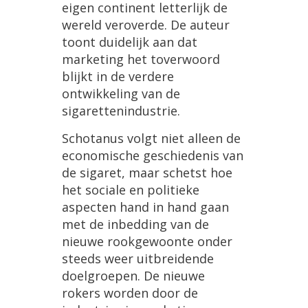
eigen
continent
letterlijk
de
wereld
veroverde
.
De
auteur
toont
duidelijk
aan
dat
marketing
het
toverwoord
blijkt
in
de
verdere
ontwikkeling
van
de
sigarettenindustrie
.
Schotanus
volgt
niet
alleen
de
economische
geschiedenis
van
de
sigaret
,
maar
schetst
hoe
het
sociale
en
politieke
aspecten
hand
in
hand
gaan
met
de
inbedding
van
de
nieuwe
rookgewoonte
onder
steeds
weer
uitbreidende
doelgroepen
.
De
nieuwe
rokers
worden
door
de