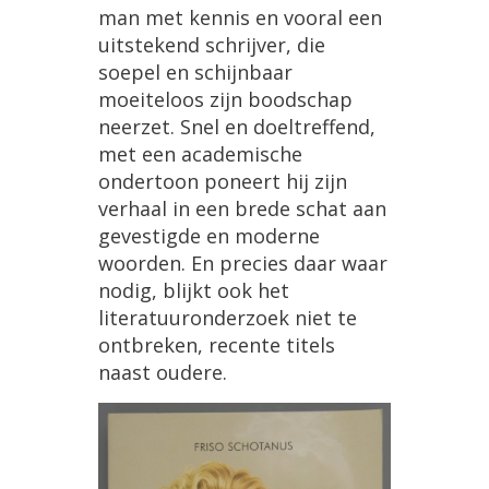
man
met
kennis
en
vooral
een
uitstekend
schrijver
,
die
soepel
en
schijnbaar
moeiteloos
zijn
boodschap
neerzet
.
Snel
en
doeltreffend
,
met
een
academische
ondertoon
poneert
hij
zijn
verhaal
in
een
brede
schat
aan
gevestigde
en
moderne
woorden
.
En
precies
daar
waar
nodig
,
blijkt
ook
het
literatuuronderzoek
niet
te
ontbreken
,
recente
titels
naast
oudere
.