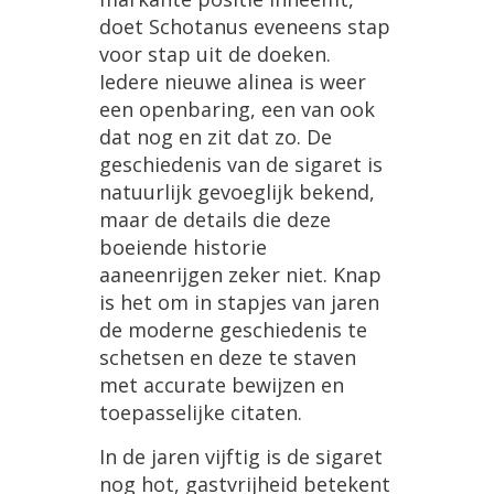
doet
Schotanus
eveneens
stap
voor
stap
uit
de
doeken
.
Iedere
nieuwe
alinea
is
weer
een
openbaring
,
een
van
ook
dat
nog
en
zit
dat
zo
.
De
geschiedenis
van
de
sigaret
is
natuurlijk
gevoeglijk
bekend
,
maar
de
details
die
deze
boeiende
historie
aaneenrijgen
zeker
niet
.
Knap
is
het
om
in
stapjes
van
jaren
de
moderne
geschiedenis
te
schetsen
en
deze
te
staven
met
accurate
bewijzen
en
toepasselijke
citaten
.
In
de
jaren
vijftig
is
de
sigaret
nog
hot
,
gastvrijheid
betekent