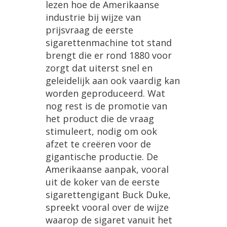
lezen
hoe
de
Amerikaanse
industrie
bij
wijze
van
prijsvraag
de
eerste
sigarettenmachine
tot
stand
brengt
die
er
rond
1880
voor
zorgt
dat
uiterst
snel
en
geleidelijk
aan
ook
vaardig
kan
worden
geproduceerd
.
Wat
nog
rest
is
de
promotie
van
het
product
die
de
vraag
stimuleert
,
nodig
om
ook
afzet
te
cre
ë
ren
voor
de
gigantische
productie
.
De
Amerikaanse
aanpak
,
vooral
uit
de
koker
van
de
eerste
sigarettengigant
Buck
Duke
,
spreekt
vooral
over
de
wijze
waarop
de
sigaret
vanuit
het