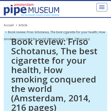
Toggl
naviga
Accueil
Article
Book review: Friso Schotanus, The best cigarette for your health, How
Book
review
:
Friso
smoking conquered the world (Amsterdam, 2014, 216 pages)
Schotanus
,
The
best
cigarette
for
your
health
,
How
smoking
conquered
the
world
(
Amsterdam
,
2014
,
216
pages
)