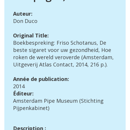
Auteur
:
Don
Duco
Original
Title
:
Boekbespreking
:
Friso
Schotanus
,
De
beste
sigaret
voor
uw
gezondheid
,
Hoe
roken
de
wereld
veroverde
(
Amsterdam
,
Uitgeverij
Atlas
Contact
,
2014
,
216
p
.).
Ann
é
e
de
publication
:
2014
É
diteur
:
Amsterdam
Pipe
Museum
(
Stichting
Pijpenkabinet
)
Description
: