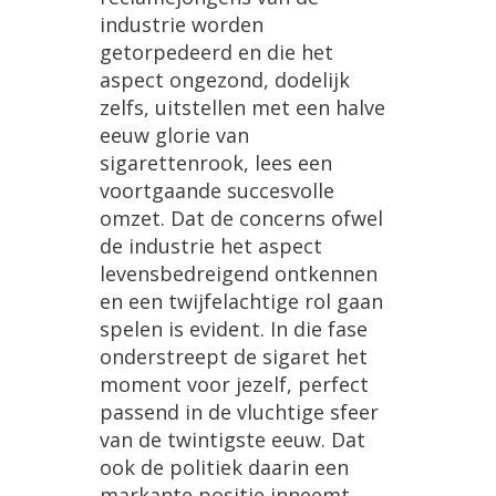
industrie
worden
getorpedeerd
en
die
het
aspect
ongezond
,
dodelijk
zelfs
,
uitstellen
met
een
halve
eeuw
glorie
van
sigarettenrook
,
lees
een
voortgaande
succesvolle
omzet
.
Dat
de
concerns
ofwel
de
industrie
het
aspect
levensbedreigend
ontkennen
en
een
twijfelachtige
rol
gaan
spelen
is
evident
.
In
die
fase
onderstreept
de
sigaret
het
moment
voor
jezelf
,
perfect
passend
in
de
vluchtige
sfeer
van
de
twintigste
eeuw
.
Dat
ook
de
politiek
daarin
een
markante
positie
inneemt
,