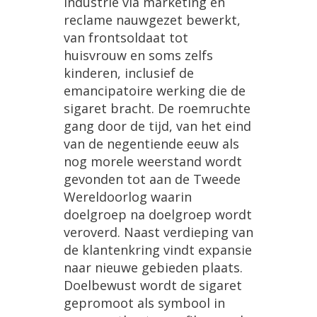
industrie
via
marketing
en
reclame
nauwgezet
bewerkt
,
van
frontsoldaat
tot
huisvrouw
en
soms
zelfs
kinderen
,
inclusief
de
emancipatoire
werking
die
de
sigaret
bracht
.
De
roemruchte
gang
door
de
tijd
,
van
het
eind
van
de
negentiende
eeuw
als
nog
morele
weerstand
wordt
gevonden
tot
aan
de
Tweede
Wereldoorlog
waarin
doelgroep
na
doelgroep
wordt
veroverd
.
Naast
verdieping
van
de
klantenkring
vindt
expansie
naar
nieuwe
gebieden
plaats
.
Doelbewust
wordt
de
sigaret
gepromoot
als
symbool
in