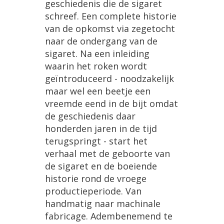
geschiedenis
die
de
sigaret
schreef
.
Een
complete
historie
van
de
opkomst
via
zegetocht
naar
de
ondergang
van
de
sigaret
.
Na
een
inleiding
waarin
het
roken
wordt
ge
ï
ntroduceerd
-
noodzakelijk
maar
wel
een
beetje
een
vreemde
eend
in
de
bijt
omdat
de
geschiedenis
daar
honderden
jaren
in
de
tijd
terugspringt
-
start
het
verhaal
met
de
geboorte
van
de
sigaret
en
de
boeiende
historie
rond
de
vroege
productieperiode
.
Van
handmatig
naar
machinale
fabricage
.
Adembenemend
te