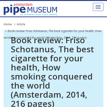
Toggl
naviga
Home
Article
Book review: Friso Schotanus, The best cigarette for your health, How
Book
review
:
Friso
smoking conquered the world (Amsterdam, 2014, 216 pages)
Schotanus
,
The
best
cigarette
for
your
health
,
How
smoking
conquered
the
world
(
Amsterdam
,
2014
,
216
pages
)