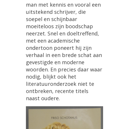
man
met
kennis
en
vooral
een
uitstekend
schrijver
,
die
soepel
en
schijnbaar
moeiteloos
zijn
boodschap
neerzet
.
Snel
en
doeltreffend
,
met
een
academische
ondertoon
poneert
hij
zijn
verhaal
in
een
brede
schat
aan
gevestigde
en
moderne
woorden
.
En
precies
daar
waar
nodig
,
blijkt
ook
het
literatuuronderzoek
niet
te
ontbreken
,
recente
titels
naast
oudere
.