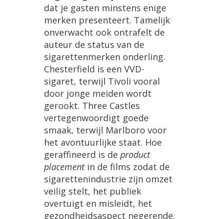
dat
je
gasten
minstens
enige
merken
presenteert
.
Tamelijk
onverwacht
ook
ontrafelt
de
auteur
de
status
van
de
sigarettenmerken
onderling
.
Chesterfield
is
een
VVD
-
sigaret
,
terwijl
Tivoli
vooral
door
jonge
meiden
wordt
gerookt
.
Three
Castles
vertegenwoordigt
goede
smaak
,
terwijl
Marlboro
voor
het
avontuurlijke
staat
.
Hoe
geraffineerd
is
de
product
placement
in
de
films
zodat
de
sigarettenindustrie
zijn
omzet
veilig
stelt
,
het
publiek
overtuigt
en
misleidt
,
het
gezondheidsaspect
negerende
.