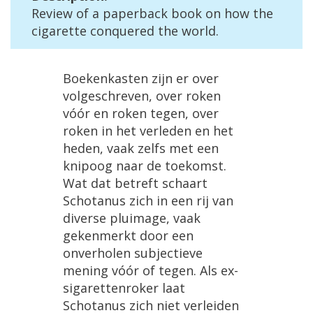
Review
of
a
paperback
book
on
how
the
cigarette
conquered
the
world
.
Boekenkasten
zijn
er
over
volgeschreven
,
over
roken
v
óó
r
en
roken
tegen
,
over
roken
in
het
verleden
en
het
heden
,
vaak
zelfs
met
een
knipoog
naar
de
toekomst
.
Wat
dat
betreft
schaart
Schotanus
zich
in
een
rij
van
diverse
pluimage
,
vaak
gekenmerkt
door
een
onverholen
subjectieve
mening
v
óó
r
of
tegen
.
Als
ex
-
sigarettenroker
laat
Schotanus
zich
niet
verleiden