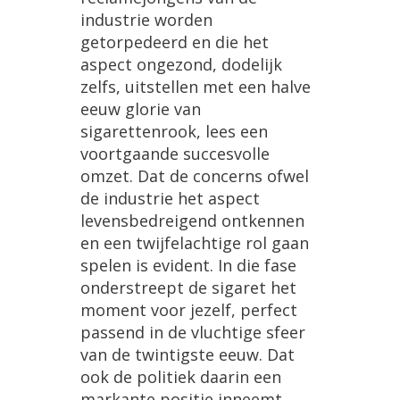
industrie
worden
getorpedeerd
en
die
het
aspect
ongezond
,
dodelijk
zelfs
,
uitstellen
met
een
halve
eeuw
glorie
van
sigarettenrook
,
lees
een
voortgaande
succesvolle
omzet
.
Dat
de
concerns
ofwel
de
industrie
het
aspect
levensbedreigend
ontkennen
en
een
twijfelachtige
rol
gaan
spelen
is
evident
.
In
die
fase
onderstreept
de
sigaret
het
moment
voor
jezelf
,
perfect
passend
in
de
vluchtige
sfeer
van
de
twintigste
eeuw
.
Dat
ook
de
politiek
daarin
een
markante
positie
inneemt
,