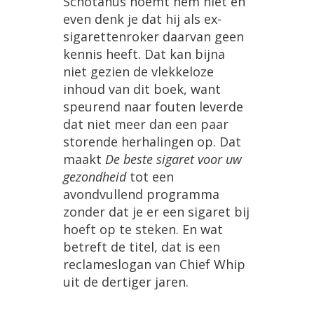
Schotanus
noemt
hem
niet
en
even
denk
je
dat
hij
als
ex
-
sigarettenroker
daarvan
geen
kennis
heeft
.
Dat
kan
bijna
niet
gezien
de
vlekkeloze
inhoud
van
dit
boek
,
want
speurend
naar
fouten
leverde
dat
niet
meer
dan
een
paar
storende
herhalingen
op
.
Dat
maakt
De
beste
sigaret
voor
uw
gezondheid
tot
een
avondvullend
programma
zonder
dat
je
er
een
sigaret
bij
hoeft
op
te
steken
.
En
wat
betreft
de
titel
,
dat
is
een
reclameslogan
van
Chief
Whip
uit
de
dertiger
jaren
.