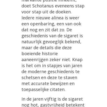
doet
Schotanus
eveneens
stap
voor
stap
uit
de
doeken
.
Iedere
nieuwe
alinea
is
weer
een
openbaring
,
een
van
ook
dat
nog
en
zit
dat
zo
.
De
geschiedenis
van
de
sigaret
is
natuurlijk
gevoeglijk
bekend
,
maar
de
details
die
deze
boeiende
historie
aaneenrijgen
zeker
niet
.
Knap
is
het
om
in
stapjes
van
jaren
de
moderne
geschiedenis
te
schetsen
en
deze
te
staven
met
accurate
bewijzen
en
toepasselijke
citaten
.
In
de
jaren
vijftig
is
de
sigaret
nog
hot
,
gastvrijheid
betekent