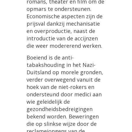
romans
,
theater
en
film
om
de
opmars
te
ondersteunen
.
Economische
aspecten
zijn
de
prijsval
dankzij
mechanisatie
en
overproductie
,
naast
de
introductie
van
de
accijnzen
die
weer
modererend
werken
.
Boeiend
is
de
anti
-
tabakshouding
in
het
Nazi
-
Duitsland
op
morele
gronden
,
verder
overwegend
vanuit
de
hoek
van
de
niet
-
rokers
en
ondersteund
door
medici
aan
wie
geleidelijk
de
gezondheidsbedreigingen
bekend
worden
.
Beweringen
die
op
slinkse
wijze
door
de
reclamejongens
van
de