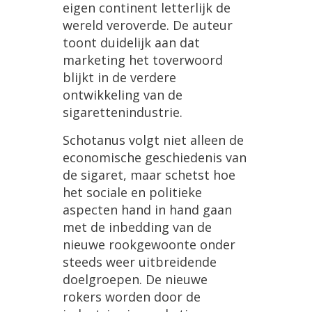
eigen
continent
letterlijk
de
wereld
veroverde
.
De
auteur
toont
duidelijk
aan
dat
marketing
het
toverwoord
blijkt
in
de
verdere
ontwikkeling
van
de
sigarettenindustrie
.
Schotanus
volgt
niet
alleen
de
economische
geschiedenis
van
de
sigaret
,
maar
schetst
hoe
het
sociale
en
politieke
aspecten
hand
in
hand
gaan
met
de
inbedding
van
de
nieuwe
rookgewoonte
onder
steeds
weer
uitbreidende
doelgroepen
.
De
nieuwe
rokers
worden
door
de