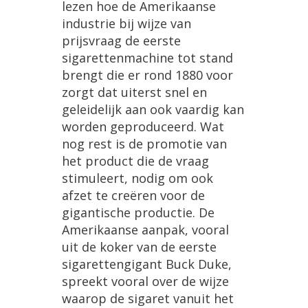
lezen
hoe
de
Amerikaanse
industrie
bij
wijze
van
prijsvraag
de
eerste
sigarettenmachine
tot
stand
brengt
die
er
rond
1880
voor
zorgt
dat
uiterst
snel
en
geleidelijk
aan
ook
vaardig
kan
worden
geproduceerd
.
Wat
nog
rest
is
de
promotie
van
het
product
die
de
vraag
stimuleert
,
nodig
om
ook
afzet
te
cre
ë
ren
voor
de
gigantische
productie
.
De
Amerikaanse
aanpak
,
vooral
uit
de
koker
van
de
eerste
sigarettengigant
Buck
Duke
,
spreekt
vooral
over
de
wijze
waarop
de
sigaret
vanuit
het