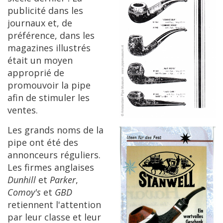
publicit
é
dans
les
journaux
et
,
de
pr
é
f
é
rence
,
dans
les
magazines
illustr
é
s
é
tait
un
moyen
appropri
é
de
promouvoir
la
pipe
afin
de
stimuler
les
ventes
.
Les
grands
noms
de
la
pipe
ont
é
t
é
des
annonceurs
r
é
guliers
.
Les
firmes
anglaises
Dunhill
et
Parker
,
Comoy
'
s
et
GBD
retiennent
l
'
attention
par
leur
classe
et
leur