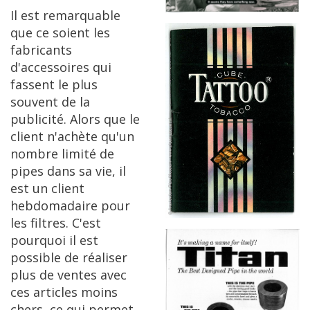
Il
est
remarquable
que
ce
soient
les
fabricants
d
'
accessoires
qui
fassent
le
plus
souvent
de
la
publicit
é.
Alors
que
le
client
n
'
ach
è
te
qu
'
un
nombre
limit
é
de
pipes
dans
sa
vie
,
il
est
un
client
hebdomadaire
pour
les
filtres
.
C
'
est
pourquoi
il
est
possible
de
r
é
aliser
plus
de
ventes
avec
ces
articles
moins
chers
,
ce
qui
permet