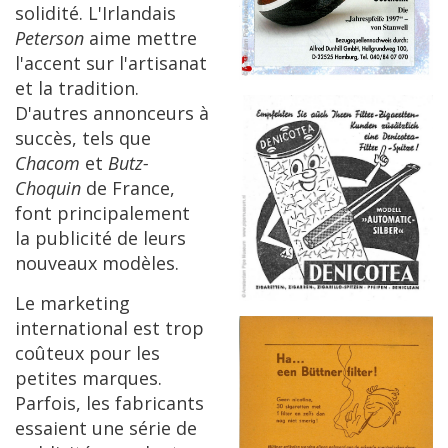
solidit
é.
L
'
Irlandais
Peterson
aime
mettre
l
'
accent
sur
l
'
artisanat
et
la
tradition
.
D
'
autres
annonceurs
à
succ
è
s
,
tels
que
Chacom
et
Butz
-
Choquin
de
France
,
font
principalement
la
publicit
é
de
leurs
nouveaux
mod
è
les
.
Le
marketing
international
est
trop
co
û
teux
pour
les
petites
marques
.
Parfois
,
les
fabricants
essaient
une
s
é
rie
de