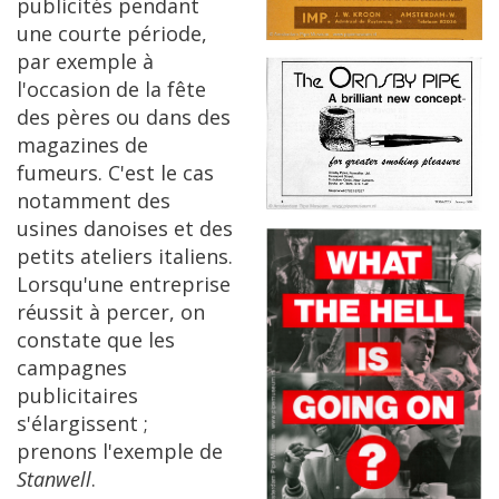
publicit
é
s
pendant
une
courte
p
é
riode
,
par
exemple
à
l
'
occasion
de
la
f
ê
te
des
p
è
res
ou
dans
des
magazines
de
fumeurs
.
C
'
est
le
cas
notamment
des
usines
danoises
et
des
petits
ateliers
italiens
.
Lorsqu
'
une
entreprise
r
é
ussit
à
percer
,
on
constate
que
les
campagnes
publicitaires
s
'é
largissent
;
prenons
l
'
exemple
de
Stanwell
.