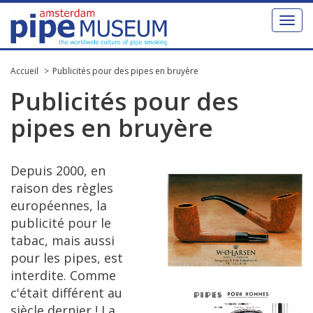
Toggl
naviga
Accueil
Publicités pour des pipes en bruyère
Publicit
é
s
pour
des
pipes
en
bruy
è
re
Depuis
2000
,
en
raison
des
r
è
gles
europ
é
ennes
,
la
publicit
é
pour
le
tabac
,
mais
aussi
pour
les
pipes
,
est
interdite
.
Comme
c
'é
tait
diff
é
rent
au
si
è
cle
dernier
!
La