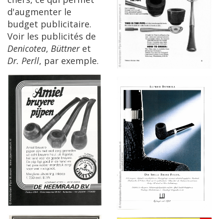
d
'
augmenter
le
budget
publicitaire
.
Voir
les
publicit
é
s
de
Denicotea
,
B
ü
ttner
et
Dr
.
Perll
,
par
exemple
.