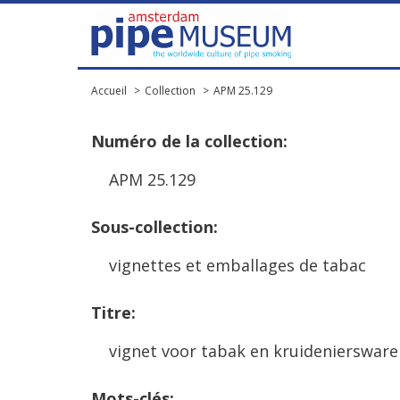
Accueil
Collection
APM 25.129
Num
é
ro
de
la
collection
:
APM
25
.
129
Sous
-
collection
:
vignettes
et
emballages
de
tabac
Titre
:
vignet
voor
tabak
en
kruideniersware
Mots
-
cl
é
s
: