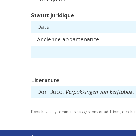
Statut
juridique
Date
Ancienne
appartenance
Literature
Don
Duco
,
Verpakkingen
van
kerftabak
.
If
you
have
any
comments
,
suggestions
or
additions
,
click
he