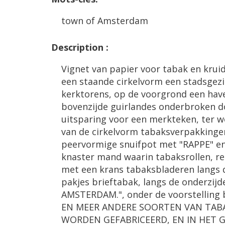
town
of
Amsterdam
Description
:
Vignet
van
papier
voor
tabak
en
krui
een
staande
cirkelvorm
een
stadsgezi
kerktorens
,
op
de
voorgrond
een
hav
bovenzijde
guirlandes
onderbroken
d
uitsparing
voor
een
merkteken
,
ter
w
van
de
cirkelvorm
tabaksverpakkinge
peervormige
snuifpot
met
"
RAPPE
"
e
knaster
mand
waarin
tabaksrollen
,
re
met
een
krans
tabaksbladeren
langs
pakjes
brieftabak
,
langs
de
onderzijd
AMSTERDAM
.",
onder
de
voorstelling
EN
MEER
ANDERE
SOORTEN
VAN
TAB
WORDEN
GEFABRICEERD
,
EN
IN
HET