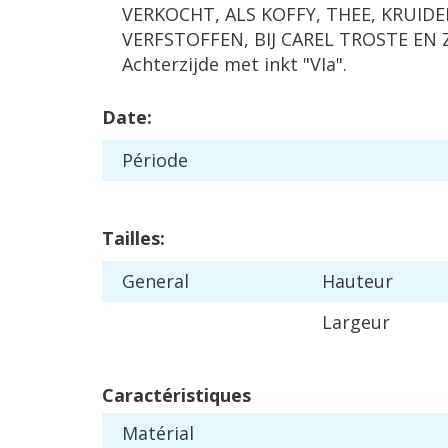
VERKOCHT
,
ALS
KOFFY
,
THEE
,
KRUIDE
VERFSTOFFEN
,
BIJ
CAREL
TROSTE
EN
Achterzijde
met
inkt
"
VIa
".
Date
:
P
é
riode
Tailles
:
General
Hauteur
Largeur
Caract
é
ristiques
Mat
é
rial