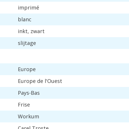
imprim
é
blanc
inkt
,
zwart
slijtage
Europe
Europe
de
l
'
Ouest
Pays
-
Bas
Frise
Workum
Carel
Troste