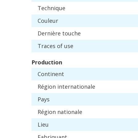
Technique
Couleur
Derni
è
re
touche
Traces
of
use
Production
Continent
R
é
gion
internationale
Pays
R
é
gion
nationale
Lieu
Fabriquant