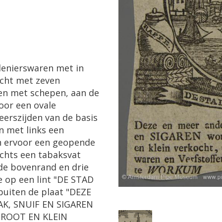
denierswaren
met
in
cht
met
zeven
en
met
schepen
,
aan
de
oor
een
ovale
eerszijden
van
de
basis
n
met
links
een
n
ervoor
een
geopende
chts
een
tabaksvat
de
bovenrand
en
drie
e
op
een
lint
"
DE
STAD
buiten
de
plaat
"
DEZE
AK
,
SNUIF
EN
SIGAREN
GROOT
EN
KLEIN