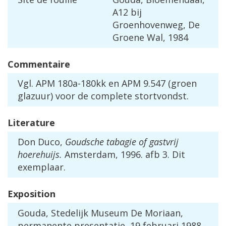
A12
bij
Groenhovenweg
,
De
Groene
Wal
,
1984
Commentaire
Vgl
.
APM
180a
-
180kk
en
APM
9
.
547
(
groen
glazuur
)
voor
de
complete
stortvondst
.
Literature
Don
Duco
,
Goudsche
tabagie
of
gastvrij
hoerehuijs
.
Amsterdam
,
1996
.
afb
3
.
Dit
exemplaar
.
Exposition
Gouda
,
Stedelijk
Museum
De
Moriaan
,
permanente
presentatie
,
19
februari
1988
-