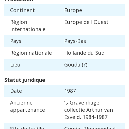
Continent
Europe
R
é
gion
Europe
de
l
'
Ouest
internationale
Pays
Pays
-
Bas
R
é
gion
nationale
Hollande
du
Sud
Lieu
Gouda
(?)
Statut
juridique
Date
1987
Ancienne
'
s
-
Gravenhage
,
appartenance
collectie
Arthur
van
Esveld
,
1984
-
1987
Site
de
fouille
Gouda
,
Bloemendaal
,