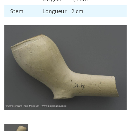
Stem
Longueur
2
cm