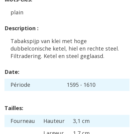
plain
Description
:
Tabakspijp
van
klei
met
hoge
dubbelconische
ketel
,
hiel
en
rechte
steel
.
Filtradering
.
Ketel
en
steel
geglaasd
.
Date
:
P
é
riode
1595
-
1610
Tailles
:
Fourneau
Hauteur
3
,
1
cm
Largeur
1
,
7
cm