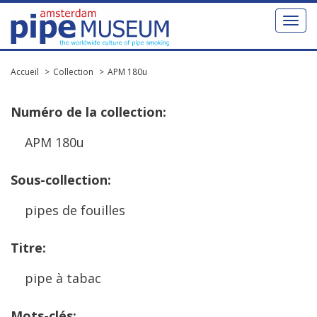
Toggl
naviga
Accueil
Collection
APM 180u
Num
é
ro
de
la
collection
:
APM
180u
Sous
-
collection
:
pipes
de
fouilles
Titre
:
pipe
à
tabac
Mots
-
cl
é
s
: