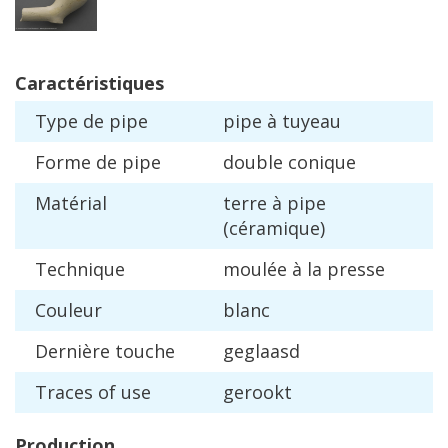
Caract
é
ristiques
Type
de
pipe
pipe
à
tuyeau
Forme
de
pipe
double
conique
Mat
é
rial
terre
à
pipe
(
c
é
ramique
)
Technique
moul
é
e
à
la
presse
Couleur
blanc
Derni
è
re
touche
geglaasd
Traces
of
use
gerookt
Production