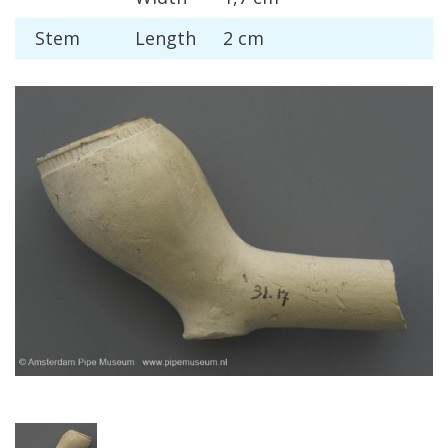
Stem
Length
2
cm