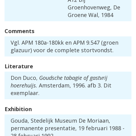
Groenhovenweg
,
De
Groene
Wal
,
1984
Comments
Vgl
.
APM
180a
-
180kk
en
APM
9
.
547
(
groen
glazuur
)
voor
de
complete
stortvondst
.
Literature
Don
Duco
,
Goudsche
tabagie
of
gastvrij
hoerehuijs
.
Amsterdam
,
1996
.
afb
3
.
Dit
exemplaar
.
Exhibition
Gouda
,
Stedelijk
Museum
De
Moriaan
,
permanente
presentatie
,
19
februari
1988
-
28
februari
1992
.