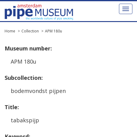
Toggl
naviga
Home
Collection
APM 180u
Museum
number
:
APM
180u
Subcollection
:
bodemvondst
pijpen
Title
:
tabakspijp
Keyword
: