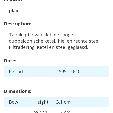
plain
Description
:
Tabakspijp
van
klei
met
hoge
dubbelconische
ketel
,
hiel
en
rechte
steel
.
Filtradering
.
Ketel
en
steel
geglaasd
.
Date
:
Period
1595
-
1610
Dimensions
:
Bowl
Height
3
,
1
cm
Width
1
,
7
cm