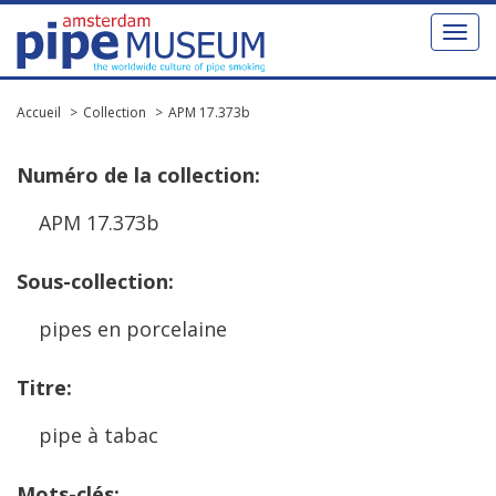
Toggl
naviga
Accueil
Collection
APM 17.373b
Num
é
ro
de
la
collection
:
APM
17
.
373b
Sous
-
collection
:
pipes
en
porcelaine
Titre
:
pipe
à
tabac
Mots
-
cl
é
s
: