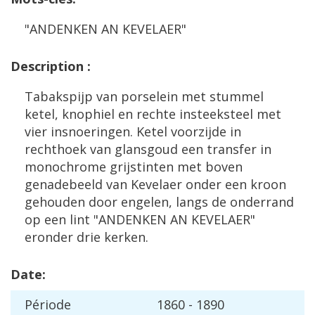
"
ANDENKEN
AN
KEVELAER
"
Description
:
Tabakspijp
van
porselein
met
stummel
ketel
,
knophiel
en
rechte
insteeksteel
met
vier
insnoeringen
.
Ketel
voorzijde
in
rechthoek
van
glansgoud
een
transfer
in
monochrome
grijstinten
met
boven
genadebeeld
van
Kevelaer
onder
een
kroon
gehouden
door
engelen
,
langs
de
onderrand
op
een
lint
"
ANDENKEN
AN
KEVELAER
"
eronder
drie
kerken
.
Date
:
P
é
riode
1860
-
1890