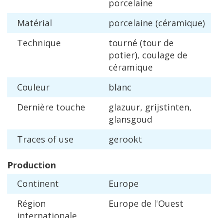
porcelaine
Mat
é
rial
porcelaine
(
c
é
ramique
)
Technique
tourn
é (
tour
de
potier
),
coulage
de
c
é
ramique
Couleur
blanc
Derni
è
re
touche
glazuur
,
grijstinten
,
glansgoud
Traces
of
use
gerookt
Production
Continent
Europe
R
é
gion
Europe
de
l
'
Ouest
internationale