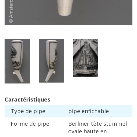
Caract
é
ristiques
Type
de
pipe
pipe
enfichable
Forme
de
pipe
Berliner
t
ê
te
stummel
ovale
haute
en