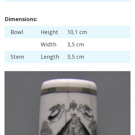
Dimensions
:
Bowl
Height
10
,
1
cm
Width
3
,
5
cm
Stem
Length
3
,
5
cm