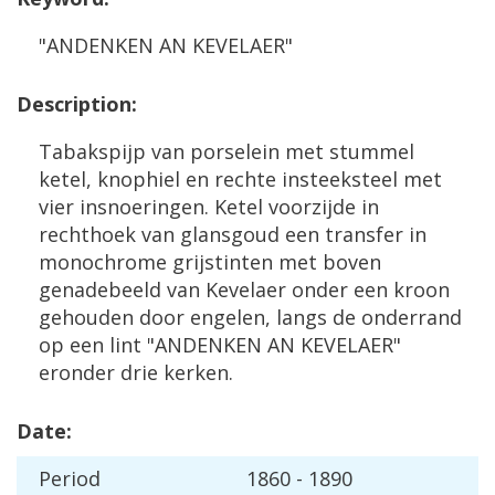
"
ANDENKEN
AN
KEVELAER
"
Description
:
Tabakspijp
van
porselein
met
stummel
ketel
,
knophiel
en
rechte
insteeksteel
met
vier
insnoeringen
.
Ketel
voorzijde
in
rechthoek
van
glansgoud
een
transfer
in
monochrome
grijstinten
met
boven
genadebeeld
van
Kevelaer
onder
een
kroon
gehouden
door
engelen
,
langs
de
onderrand
op
een
lint
"
ANDENKEN
AN
KEVELAER
"
eronder
drie
kerken
.
Date
:
Period
1860
-
1890