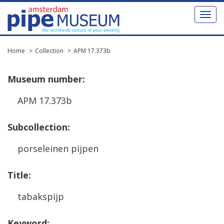
Toggl
naviga
Home
Collection
APM 17.373b
Museum
number
:
APM
17
.
373b
Subcollection
:
porseleinen
pijpen
Title
:
tabakspijp
Keyword
: