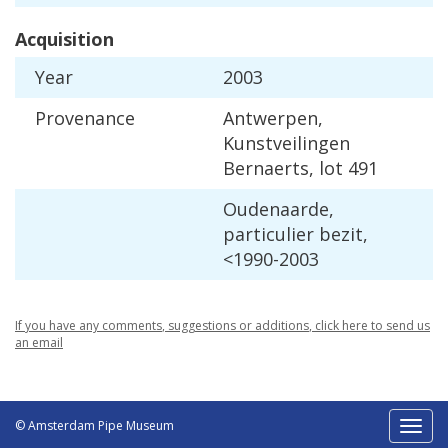
Acquisition
Year
2003
Provenance
Antwerpen
,
Kunstveilingen
Bernaerts
,
lot
491
Oudenaarde
,
particulier
bezit
,
<
1990
-
2003
If
you
have
any
comments
,
suggestions
or
additions
,
click
here
to
send
us
an
email
© Amsterdam Pipe Museum
Toggl