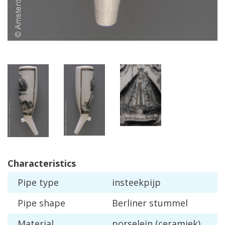
Characteristics
Pipe
type
insteekpijp
Pipe
shape
Berliner
stummel
Material
porselein
(
ceramiek
)