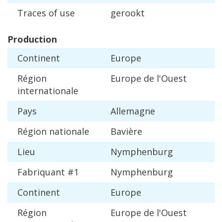
Traces
of
use
gerookt
Production
Continent
Europe
R
é
gion
Europe
de
l
'
Ouest
internationale
Pays
Allemagne
R
é
gion
nationale
Bavi
è
re
Lieu
Nymphenburg
Fabriquant
#
1
Nymphenburg
Continent
Europe
R
é
gion
Europe
de
l
'
Ouest