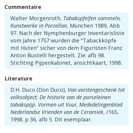
Commentaire
Walter
Morgenroth
,
Tabakspfeifen
sammeln
,
Kunstwerke
in
Porzellan
,
M
ü
nchen
1989
,
Abb
97
.
Nach
der
Nymphenburger
Inventarisliste
vom
Jahre
1757
wurden
die
"
Tabackk
ö
pfe
mit
H
ü
ten
"
sicher
von
dem
Figuristen
Franz
Anton
Bustelli
hergestelt
.
Zie
:
afb
98
.
Stichting
Pijpenkabinet
,
ansichtkaart
,
1998
.
Literature
D
.
H
.
Duco
(
Don
Duco
),
Van
vorstengeschenk
tot
volksobject
;
De
historie
van
de
porseleinen
tabakspijp
.
Vormen
uit
Vuur
,
Mededelingenblad
Nederlandse
Vrienden
van
de
Ceramiek
, /
165
,
1998
.
p
36
,
afb
5
.
Dit
exemplaar
.