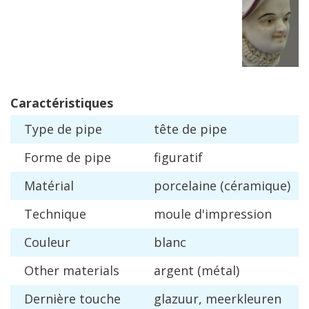
Caract
é
ristiques
Type
de
pipe
t
ê
te
de
pipe
Forme
de
pipe
figuratif
Mat
é
rial
porcelaine
(
c
é
ramique
)
Technique
moule
d
'
impression
Couleur
blanc
Other
materials
argent
(
m
é
tal
)
Derni
è
re
touche
glazuur
,
meerkleuren