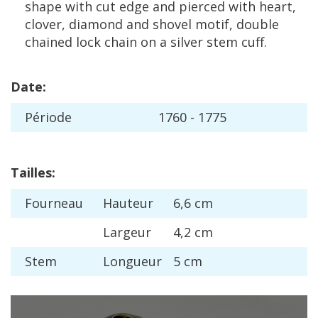
shape
with
cut
edge
and
pierced
with
heart
,
clover
,
diamond
and
shovel
motif
,
double
chained
lock
chain
on
a
silver
stem
cuff
.
Date
:
P
é
riode
1760
-
1775
Tailles
:
Fourneau
Hauteur
6
,
6
cm
Largeur
4
,
2
cm
Stem
Longueur
5
cm