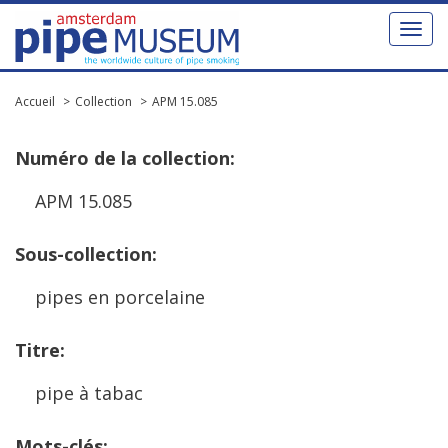
Toggl
naviga
Accueil
Collection
APM 15.085
Num
é
ro
de
la
collection
:
APM
15
.
085
Sous
-
collection
:
pipes
en
porcelaine
Titre
:
pipe
à
tabac
Mots
-
cl
é
s
: