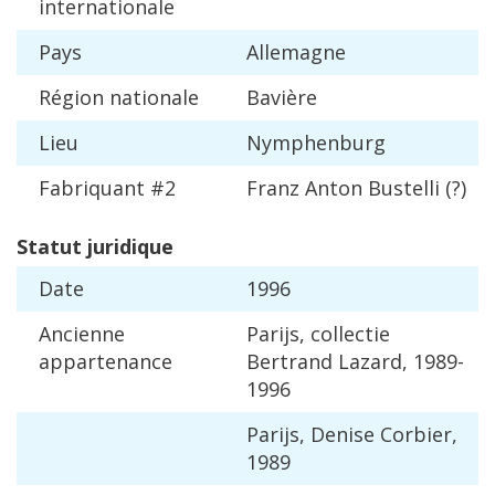
internationale
Pays
Allemagne
R
é
gion
nationale
Bavi
è
re
Lieu
Nymphenburg
Fabriquant
#
2
Franz
Anton
Bustelli
(?)
Statut
juridique
Date
1996
Ancienne
Parijs
,
collectie
appartenance
Bertrand
Lazard
,
1989
-
1996
Parijs
,
Denise
Corbier
,
1989