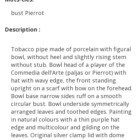
bust
Pierrot
Description
:
Tobacco
pipe
made
of
porcelain
with
figural
bowl
,
without
heel
and
slightly
rising
stem
without
stub
.
Bowl
head
of
a
player
of
the
Commedia
dell
'
Arte
(
paljas
or
Pierrot
)
with
hat
with
wavy
edge
,
the
front
standing
upright
on
a
scarf
with
bow
on
the
forehead
.
Bowl
base
narrow
sides
ruff
on
a
smooth
circular
bust
.
Bowl
underside
symmetrically
arranged
leaves
and
toothed
edges
.
Painting
in
natural
colours
with
a
thin
purple
hat
edge
and
multicolour
and
gilding
on
the
leaves
.
Original
silver
clamp
lid
with
dome