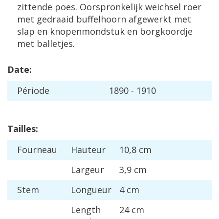
zittende
poes
.
Oorspronkelijk
weichsel
roer
met
gedraaid
buffelhoorn
afgewerkt
met
slap
en
knopenmondstuk
en
borgkoordje
met
balletjes
.
Date
:
P
é
riode
1890
-
1910
Tailles
:
Fourneau
Hauteur
10
,
8
cm
Largeur
3
,
9
cm
Stem
Longueur
4
cm
Length
24
cm