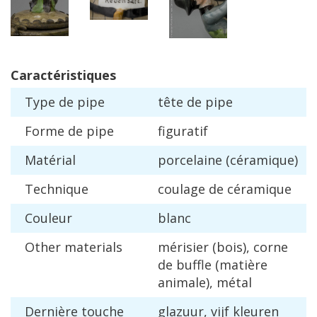
Caract
é
ristiques
Type
de
pipe
t
ê
te
de
pipe
Forme
de
pipe
figuratif
Mat
é
rial
porcelaine
(
c
é
ramique
)
Technique
coulage
de
c
é
ramique
Couleur
blanc
Other
materials
m
é
risier
(
bois
),
corne
de
buffle
(
mati
è
re
animale
),
m
é
tal
Derni
è
re
touche
glazuur
,
vijf
kleuren