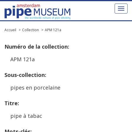
Toggl
naviga
Accueil
Collection
APM 121a
Num
é
ro
de
la
collection
:
APM
121a
Sous
-
collection
:
pipes
en
porcelaine
Titre
:
pipe
à
tabac
Mots
-
cl
é
s
: