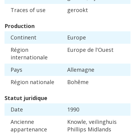
Traces
of
use
gerookt
Production
Continent
Europe
R
é
gion
Europe
de
l
'
Ouest
internationale
Pays
Allemagne
R
é
gion
nationale
Boh
ê
me
Statut
juridique
Date
1990
Ancienne
Knowle
,
veilinghuis
appartenance
Phillips
Midlands