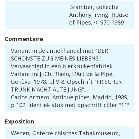
Bramber
,
collectie
Anthony
Irving
,
House
of
Pipes
, <
1970
-
1989
Commentaire
Variant
in
de
antiekhandel
met
"
DER
SCH
Ö
NSTE
ZUG
MEINES
LIEBENS
".
Vervaardigd
in
een
bierkruikenfabriek
.
Variant
in
:
J
.-
Ch
.
Rhein
,
L
'
Art
de
la
Pipe
,
Gen
è
ve
,
1978
,
pl
V
-
8
.
Opschrift
"
FRISCHER
TRUNK
MACHT
ALTE
JUNG
".
Carlos
Armero
,
Antique
pipes
,
Madrid
,
1989
,
p
102
.
Identiek
stuk
met
opschrift
cijfer
"
11
".
Exposition
Wenen
, Ö
sterreichisches
Tabakmuseum
,