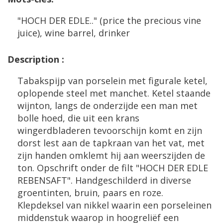
"
HOCH
DER
EDLE
.." (
price
the
precious
vine
juice
),
wine
barrel
,
drinker
Description
:
Tabakspijp
van
porselein
met
figurale
ketel
,
oplopende
steel
met
manchet
.
Ketel
staande
wijnton
,
langs
de
onderzijde
een
man
met
bolle
hoed
,
die
uit
een
krans
wingerdbladeren
tevoorschijn
komt
en
zijn
dorst
lest
aan
de
tapkraan
van
het
vat
,
met
zijn
handen
omklemt
hij
aan
weerszijden
de
ton
.
Opschrift
onder
de
filt
"
HOCH
DER
EDLE
REBENSAFT
".
Handgeschilderd
in
diverse
groentinten
,
bruin
,
paars
en
roze
.
Klepdeksel
van
nikkel
waarin
een
porseleinen
middenstuk
waarop
in
hoogreli
ë
f
een