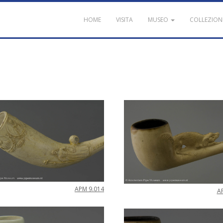
HOME
VISITA
MUSEO
COLLEZION
APM
9
.
014
A