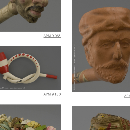
APM
9
.
065
APM
9
.
130
AP