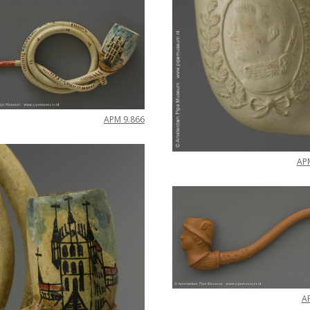
APM
9
.
866
AP
A