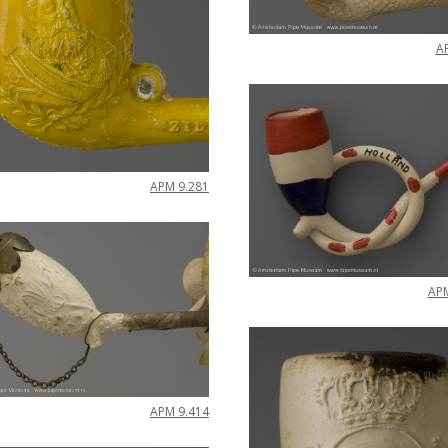
A
APM
9
.
281
AP
APM
9
.
414