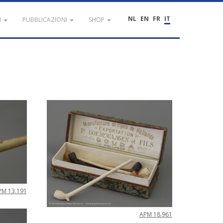
NL
EN
FR
IT
I
PUBBLICAZIONI
SHOP
PM
13
.
191
APM
18
.
961