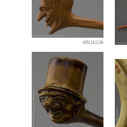
APM
14
.
174b