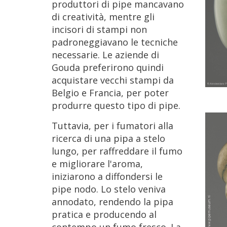
produttori
di
pipe
mancavano
di
creativit
à,
mentre
gli
incisori
di
stampi
non
padroneggiavano
le
tecniche
necessarie
.
Le
aziende
di
Gouda
preferirono
quindi
acquistare
vecchi
stampi
da
Belgio
e
Francia
,
per
poter
produrre
questo
tipo
di
pipe
.
Tuttavia
,
per
i
fumatori
alla
ricerca
di
una
pipa
a
stelo
lungo
,
per
raffreddare
il
fumo
e
migliorare
l
'
aroma
,
iniziarono
a
diffondersi
le
pipe
nodo
.
Lo
stelo
veniva
annodato
,
rendendo
la
pipa
pratica
e
producendo
al