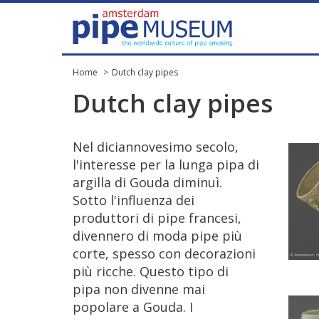
Home
Dutch clay pipes
Dutch
clay
pipes
Nel
diciannovesimo
secolo
,
l
'
interesse
per
la
lunga
pipa
di
argilla
di
Gouda
diminu
ì.
Sotto
l
'
influenza
dei
produttori
di
pipe
francesi
,
divennero
di
moda
pipe
pi
ù
corte
,
spesso
con
decorazioni
pi
ù
ricche
.
Questo
tipo
di
pipa
non
divenne
mai
popolare
a
Gouda
.
I