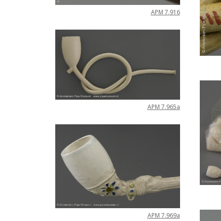
APM
7
.
916
APM
7
.
965a
APM
7
.
969a