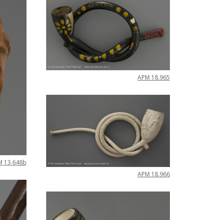
APM
18
.
965
M
13
.
648b
APM
18
.
966