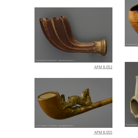
APM
8
.
052
APM
8
.
055