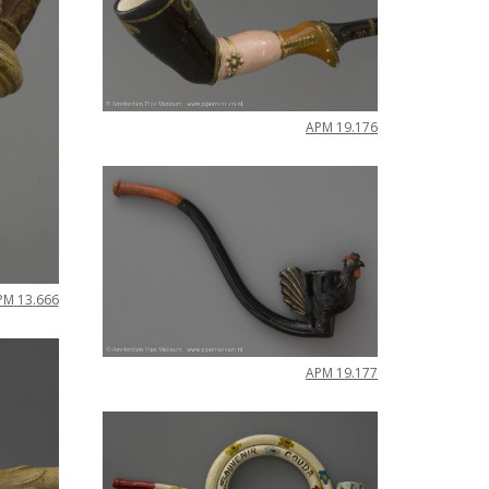
APM
19
.
176
PM
13
.
666
APM
19
.
177