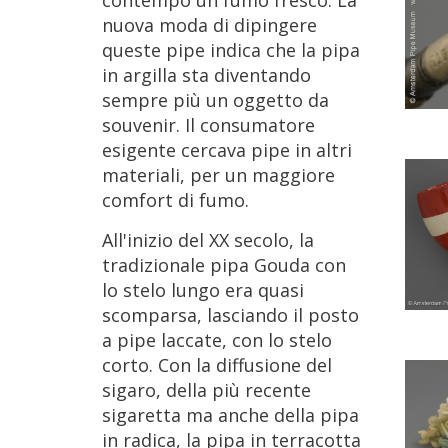
contempo
un
fumo
fresco
.
La
nuova
moda
di
dipingere
queste
pipe
indica
che
la
pipa
in
argilla
sta
diventando
sempre
pi
ù
un
oggetto
da
souvenir
.
Il
consumatore
esigente
cercava
pipe
in
altri
materiali
,
per
un
maggiore
comfort
di
fumo
.
All
'
inizio
del
XX
secolo
,
la
tradizionale
pipa
Gouda
con
lo
stelo
lungo
era
quasi
scomparsa
,
lasciando
il
posto
a
pipe
laccate
,
con
lo
stelo
corto
.
Con
la
diffusione
del
sigaro
,
della
pi
ù
recente
sigaretta
ma
anche
della
pipa
in
radica
,
la
pipa
in
terracotta