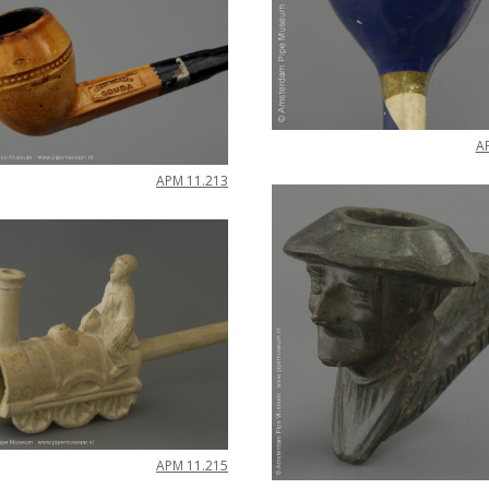
A
APM
11
.
213
APM
11
.
215