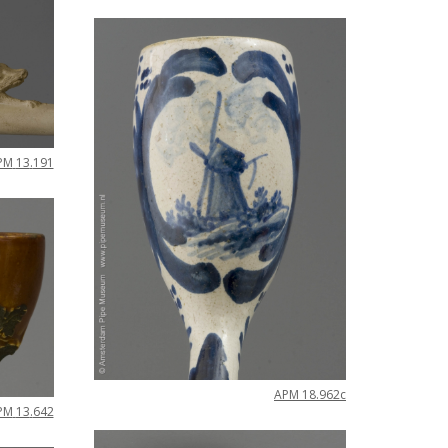
PM
13
.
191
APM
18
.
962c
PM
13
.
642