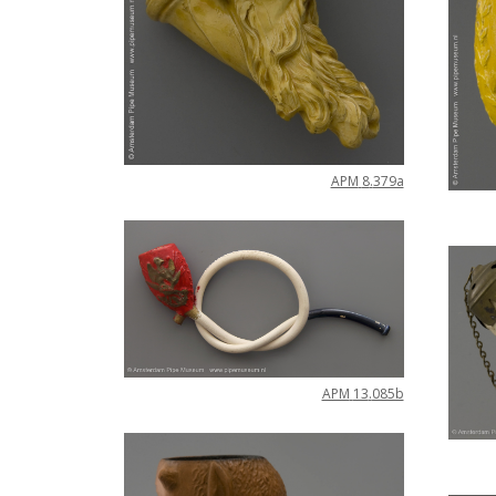
APM
8
.
379a
APM
13
.
085b