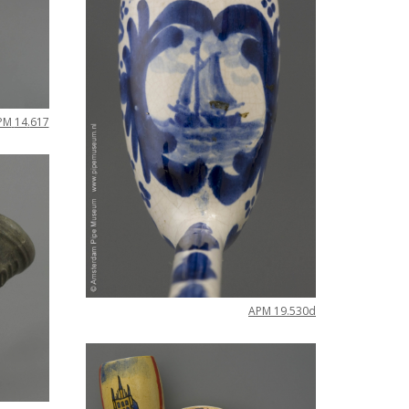
PM
14
.
617
APM
19
.
530d