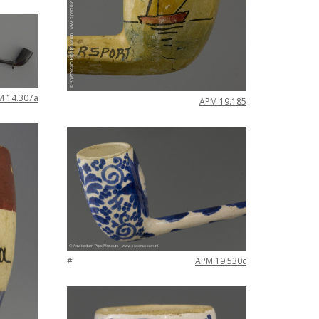
M
14
.
307a
APM
19
.
185
#
APM
19
.
530c