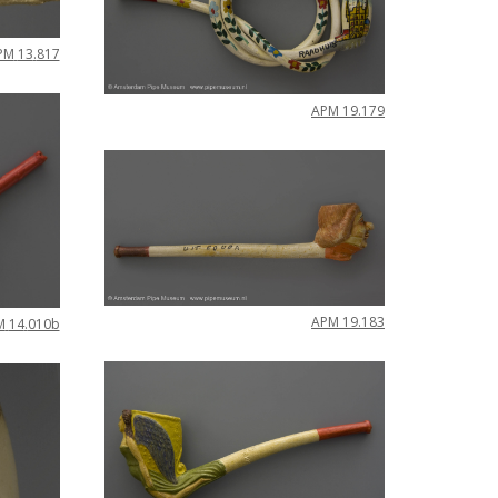
PM
13
.
817
APM
19
.
179
APM
19
.
183
M
14
.
010b