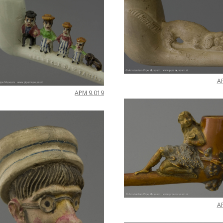
A
APM
9
.
019
A