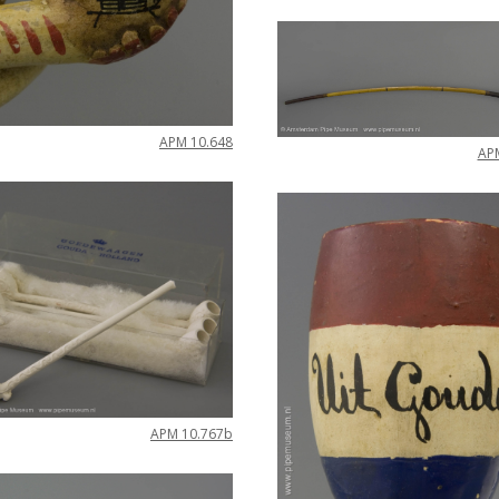
APM
10
.
648
AP
APM
10
.
767b