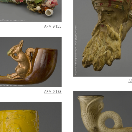
APM
9
.
155
A
APM
9
.
183