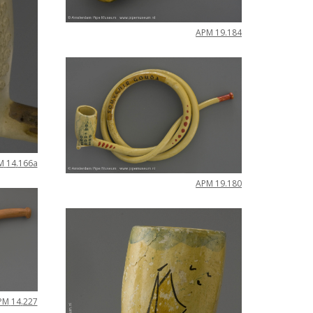
APM
19
.
184
M
14
.
166a
APM
19
.
180
PM
14
.
227