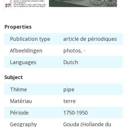
Properties
Publication
type
article
de
p
é
riodiques
Afbeeldingen
photos
, -
Languages
Dutch
Subject
Th
è
me
pipe
Mat
é
riau
terre
P
é
riode
1750
-
1950
Geography
Gouda
(
Hollande
du