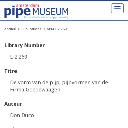
Toggl
naviga
Accueil
Publications
APM L-2.269
Library
Number
L
-
2
.
269
Titre
De
vorm
van
de
pijp
;
pijpvormen
van
de
Firma
Goedewaagen
Auteur
Don
Duco