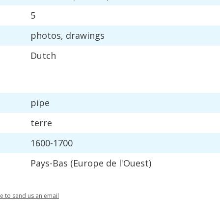
5
photos
,
drawings
Dutch
pipe
terre
1600
-
1700
Pays
-
Bas
(
Europe
de
l
'
Ouest
)
re
to
send
us
an
email