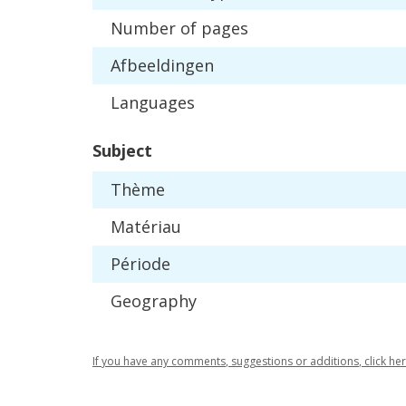
Number
of
pages
Afbeeldingen
Languages
Subject
Th
è
me
Mat
é
riau
P
é
riode
Geography
If
you
have
any
comments
,
suggestions
or
additions
,
click
he