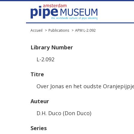
Accueil
Publications
APM L-2.092
Library
Number
L
-
2
.
092
Titre
Over
Jonas
en
het
oudste
Oranjepijpj
Auteur
D
.
H
.
Duco
(
Don
Duco
)
Series