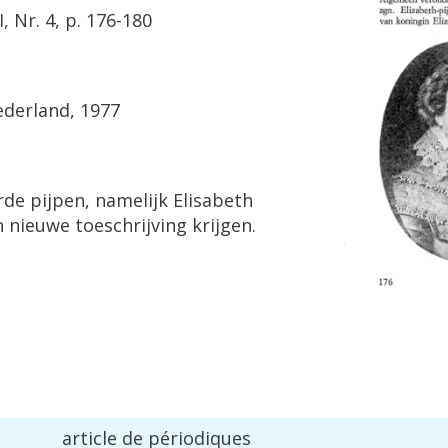
I
,
Nr
.
4
,
p
.
176
-
180
derland
,
1977
rde
pijpen
,
namelijk
Elisabeth
n
nieuwe
toeschrijving
krijgen
.
article
de
p
é
riodiques