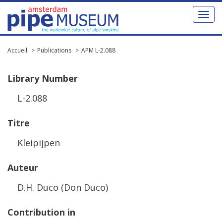
Toggl
naviga
Accueil
Publications
APM L-2.088
Library
Number
L
-
2
.
088
Titre
Kleipijpen
Auteur
D
.
H
.
Duco
(
Don
Duco
)
Contribution
in