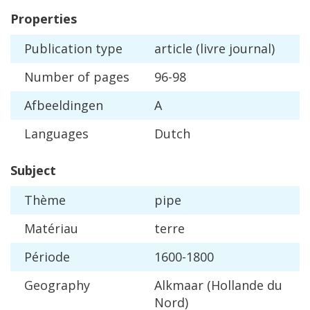
Properties
Publication
type
article
(
livre
journal
)
Number
of
pages
96
-
98
Afbeeldingen
A
Languages
Dutch
Subject
Th
è
me
pipe
Mat
é
riau
terre
P
é
riode
1600
-
1800
Geography
Alkmaar
(
Hollande
du
Nord
)