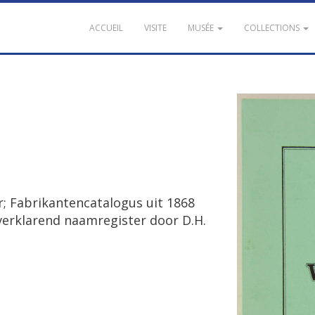
ACCUEIL
VISITE
MUSÉE
COLLECTIONS
r
;
Fabrikantencatalogus
uit
1868
verklarend
naamregister
door
D
.
H
.