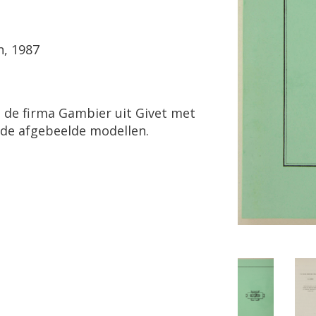
n
,
1987
n
de
firma
Gambier
uit
Givet
met
de
afgebeelde
modellen
.