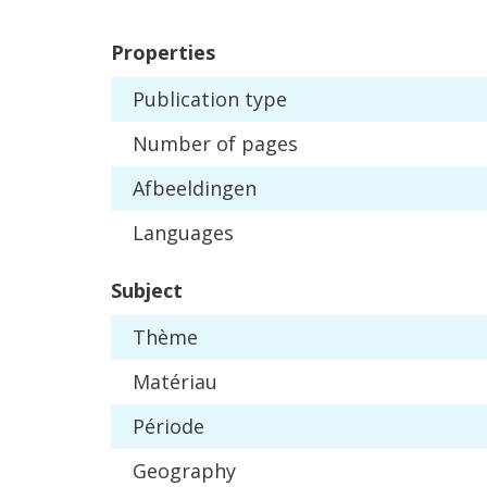
Properties
Publication
type
Number
of
pages
Afbeeldingen
Languages
Subject
Th
è
me
Mat
é
riau
P
é
riode
Geography