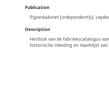
Publication
Pijpenkabinet
[
independently
],
Leyde
Description
Herdruk
van
de
fabriekscatalogus
va
historische
inleiding
en
naamlijst
van