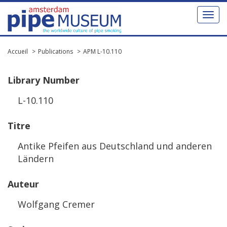
Toggl
naviga
Accueil
Publications
APM L-10.110
Library
Number
L
-
10
.
110
Titre
Antike
Pfeifen
aus
Deutschland
und
anderen
L
ä
ndern
Auteur
Wolfgang
Cremer