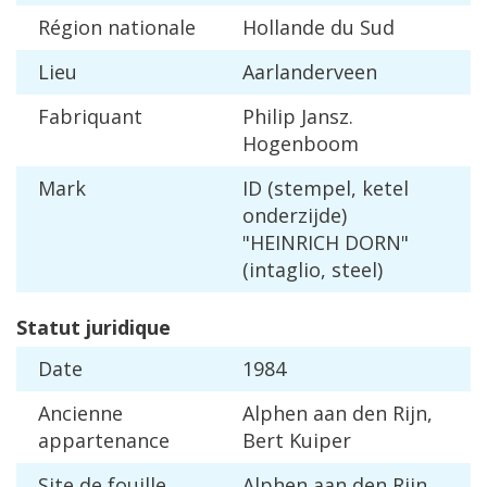
R
é
gion
nationale
Hollande
du
Sud
Lieu
Aarlanderveen
Fabriquant
Philip
Jansz
.
Hogenboom
Mark
ID
(
stempel
,
ketel
onderzijde
)
"
HEINRICH
DORN
"
(
intaglio
,
steel
)
Statut
juridique
Date
1984
Ancienne
Alphen
aan
den
Rijn
,
appartenance
Bert
Kuiper
Site
de
fouille
Alphen
aan
den
Rijn
,