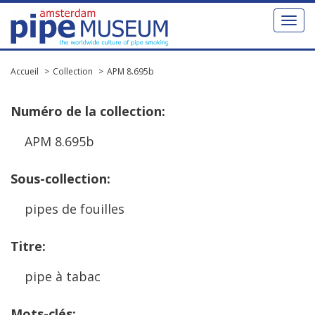
Toggl
naviga
Accueil
Collection
APM 8.695b
Num
é
ro
de
la
collection
:
APM
8
.
695b
Sous
-
collection
:
pipes
de
fouilles
Titre
:
pipe
à
tabac
Mots
-
cl
é
s
: