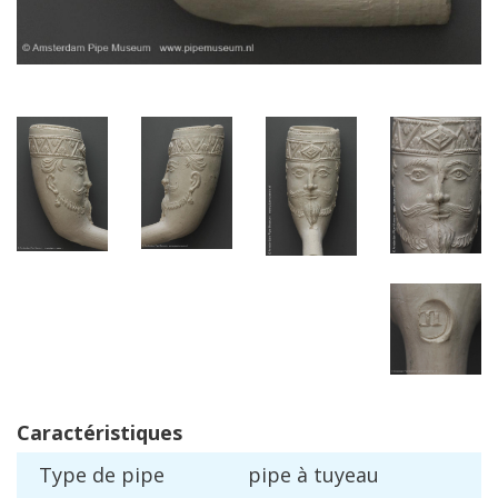
Caract
é
ristiques
Type
de
pipe
pipe
à
tuyeau