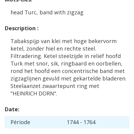
head
Turc
,
band
with
zigzag
Description
:
Tabakspijp
van
klei
met
hoge
bekervorm
ketel
,
zonder
hiel
en
rechte
steel
.
Filtradering
.
Ketel
steelzijde
in
reli
ë
f
hoofd
Turk
met
snor
,
sik
,
ringbaard
en
oorbellen
,
rond
het
hoofd
een
concentrische
band
met
zigzaglijnen
gevuld
met
gekartelde
bladeren
.
Steelaanzet
zwaartepunt
ring
met
"
HEINRICH
DORN
".
Date
:
P
é
riode
1744
-
1764