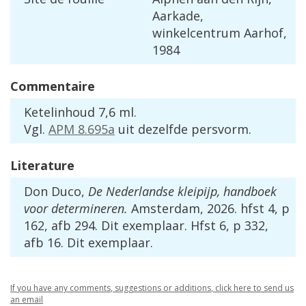
Aarkade
,
winkelcentrum
Aarhof
,
1984
Commentaire
Ketelinhoud
7
,
6
ml
.
Vgl
.
APM
8
.
695a
uit
dezelfde
persvorm
.
Literature
Don
Duco
,
De
Nederlandse
kleipijp
,
handboek
voor
determineren
.
Amsterdam
,
2026
.
hfst
4
,
p
162
,
afb
294
.
Dit
exemplaar
.
Hfst
6
,
p
332
,
afb
16
.
Dit
exemplaar
.
If
you
have
any
comments
,
suggestions
or
additions
,
click
here
to
send
us
an
email