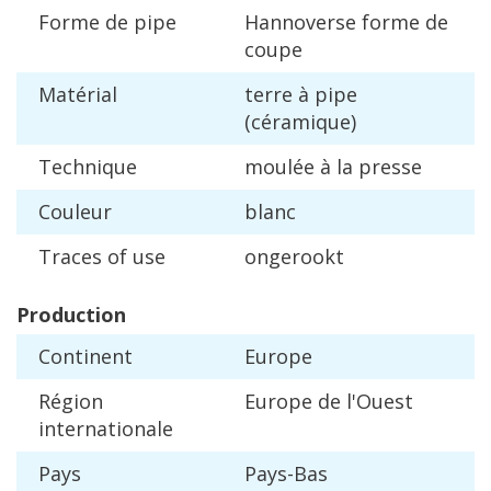
Forme
de
pipe
Hannoverse
forme
de
coupe
Mat
é
rial
terre
à
pipe
(
c
é
ramique
)
Technique
moul
é
e
à
la
presse
Couleur
blanc
Traces
of
use
ongerookt
Production
Continent
Europe
R
é
gion
Europe
de
l
'
Ouest
internationale
Pays
Pays
-
Bas