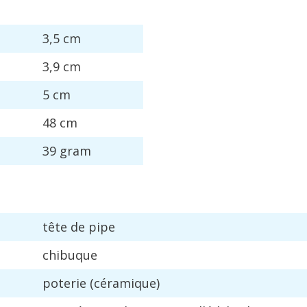
3
,
5
cm
3
,
9
cm
5
cm
48
cm
39
gram
t
ê
te
de
pipe
chibuque
poterie
(
c
é
ramique
)