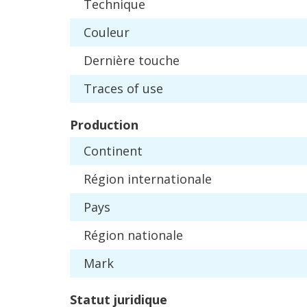
Technique
Couleur
Derni
è
re
touche
Traces
of
use
Production
Continent
R
é
gion
internationale
Pays
R
é
gion
nationale
Mark
Statut
juridique