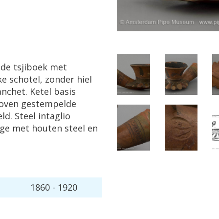
de
tsjiboek
met
ke
schotel
,
zonder
hiel
nchet
.
Ketel
basis
oven
gestempelde
eld
.
Steel
intaglio
ge
met
houten
steel
en
1860
-
1920