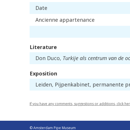
Date
Ancienne
appartenance
Literature
Don
Duco
,
Turkije
als
centrum
van
de
oo
Exposition
Leiden
,
Pijpenkabinet
,
permanente
p
If
you
have
any
comments
,
suggestions
or
additions
,
click
he
© Amsterdam Pipe Museum