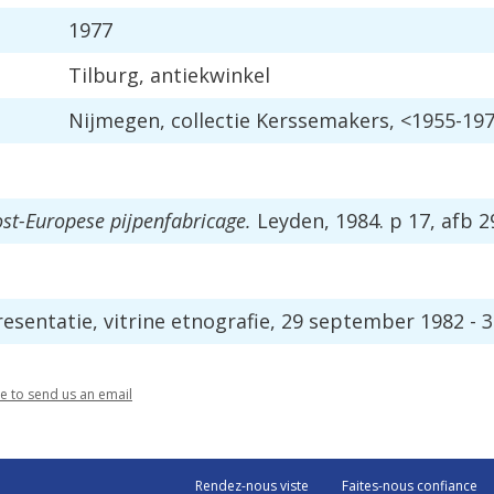
1977
Tilburg
,
antiekwinkel
Nijmegen
,
collectie
Kerssemakers
, <
1955
-
19
st
-
Europese
pijpenfabricage
.
Leyden
,
1984
.
p
17
,
afb
2
resentatie
,
vitrine
etnografie
,
29
september
1982
-
3
re
to
send
us
an
email
Rendez-nous viste
Faites-nous confiance