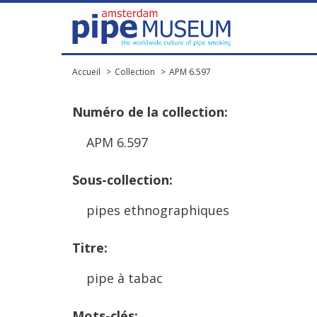
Accueil
Collection
APM 6.597
Num
é
ro
de
la
collection
:
APM
6
.
597
Sous
-
collection
:
pipes
ethnographiques
Titre
:
pipe
à
tabac
Mots
-
cl
é
s
: