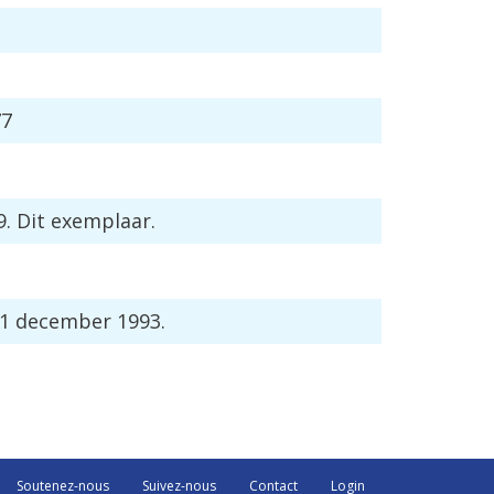
77
9
.
Dit
exemplaar
.
1
december
1993
.
Soutenez-nous
Suivez-nous
Contact
Login