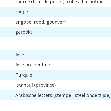
tourn
é (
tour
de
potier
),
coll
é à
barbotine
rouge
engobe
,
rood
,
goudverf
gerookt
Asie
Asie
occidentale
Turquie
Istanbul
(
province
)
Arabische
letters
(
stempel
,
steel
onderzijde
)