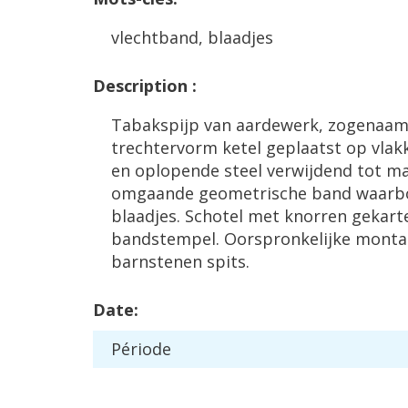
vlechtband
,
blaadjes
Description
:
Tabakspijp
van
aardewerk
,
zogenaam
trechtervorm
ketel
geplaatst
op
vlak
en
oplopende
steel
verwijdend
tot
ma
omgaande
geometrische
band
waarb
blaadjes
.
Schotel
met
knorren
gekart
bandstempel
.
Oorspronkelijke
monta
barnstenen
spits
.
Date
:
P
é
riode