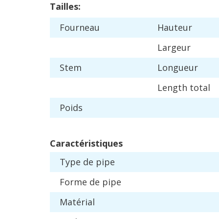
Tailles
:
Fourneau
Hauteur
Largeur
Stem
Longueur
Length
total
Poids
Caract
é
ristiques
Type
de
pipe
Forme
de
pipe
Mat
é
rial