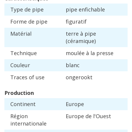
Type
de
pipe
pipe
enfichable
Forme
de
pipe
figuratif
Mat
é
rial
terre
à
pipe
(
c
é
ramique
)
Technique
moul
é
e
à
la
presse
Couleur
blanc
Traces
of
use
ongerookt
Production
Continent
Europe
R
é
gion
Europe
de
l
'
Ouest
internationale