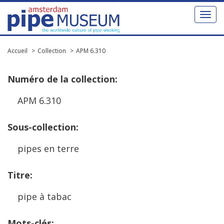
Toggl
naviga
Accueil
Collection
APM 6.310
Num
é
ro
de
la
collection
:
APM
6
.
310
Sous
-
collection
:
pipes
en
terre
Titre
:
pipe
à
tabac
Mots
-
cl
é
s
: