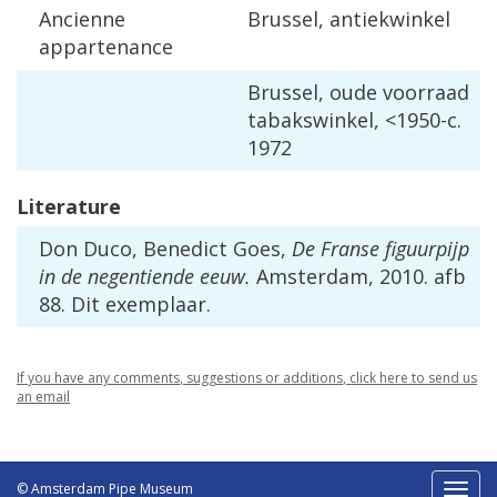
Ancienne
Brussel
,
antiekwinkel
appartenance
Brussel
,
oude
voorraad
tabakswinkel
, <
1950
-
c
.
1972
Literature
Don
Duco
,
Benedict
Goes
,
De
Franse
figuurpijp
in
de
negentiende
eeuw
.
Amsterdam
,
2010
.
afb
88
.
Dit
exemplaar
.
If
you
have
any
comments
,
suggestions
or
additions
,
click
here
to
send
us
an
email
© Amsterdam Pipe Museum