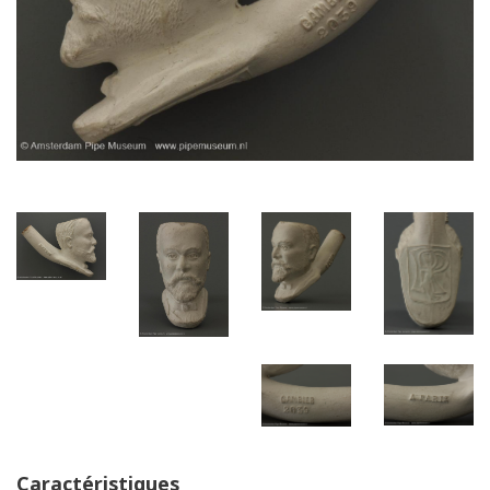
Caract
é
ristiques