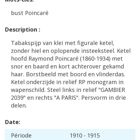
bust
Poincar
é
Description
:
Tabakspijp
van
klei
met
figurale
ketel
,
zonder
hiel
en
oplopende
insteeksteel
.
Ketel
hoofd
Raymond
Poincar
é (
1860
-
1934
)
met
snor
en
baard
en
kort
achterover
gekamd
haar
.
Borstbeeld
met
boord
en
vlinderdas
.
Ketel
onderzijde
in
reli
ë
f
RP
monogram
in
wapenschild
.
Steel
links
in
reli
ë
f
"
GAMBIER
2039
"
en
rechts
"
A
PARIS
".
Persvorm
in
drie
delen
.
Date
:
P
é
riode
1910
-
1915