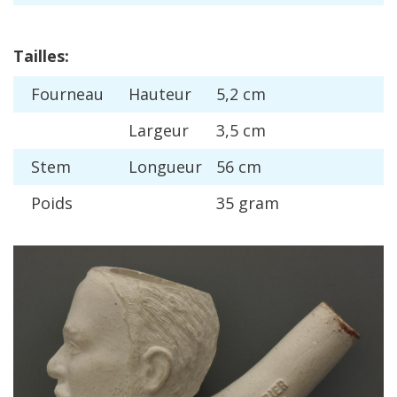
Tailles
:
Fourneau
Hauteur
5
,
2
cm
Largeur
3
,
5
cm
Stem
Longueur
56
cm
Poids
35
gram