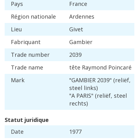
Pays
France
R
é
gion
nationale
Ardennes
Lieu
Givet
Fabriquant
Gambier
Trade
number
2039
Trade
name
t
ê
te
Raymond
Poincar
é
Mark
"
GAMBIER
2039
" (
reli
ë
f
,
steel
links
)
"
A
PARIS
" (
reli
ë
f
,
steel
rechts
)
Statut
juridique
Date
1977