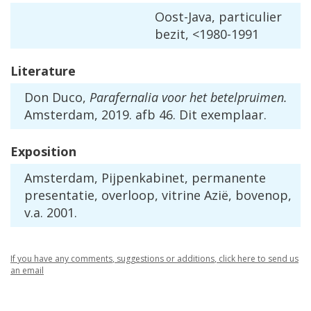
Oost
-
Java
,
particulier
bezit
, <
1980
-
1991
Literature
Don
Duco
,
Parafernalia
voor
het
betelpruimen
.
Amsterdam
,
2019
.
afb
46
.
Dit
exemplaar
.
Exposition
Amsterdam
,
Pijpenkabinet
,
permanente
presentatie
,
overloop
,
vitrine
Azi
ë,
bovenop
,
v
.
a
.
2001
.
If
you
have
any
comments
,
suggestions
or
additions
,
click
here
to
send
us
an
email