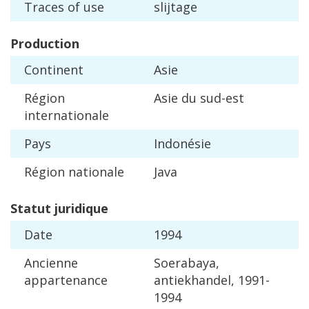
Traces
of
use
slijtage
Production
Continent
Asie
R
é
gion
Asie
du
sud
-
est
internationale
Pays
Indon
é
sie
R
é
gion
nationale
Java
Statut
juridique
Date
1994
Ancienne
Soerabaya
,
appartenance
antiekhandel
,
1991
-
1994