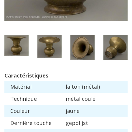
Caract
é
ristiques
Mat
é
rial
laiton
(
m
é
tal
)
Technique
m
é
tal
coul
é
Couleur
jaune
Derni
è
re
touche
gepolijst