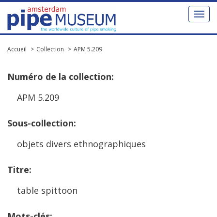
Toggl
naviga
Accueil
Collection
APM 5.209
Num
é
ro
de
la
collection
:
APM
5
.
209
Sous
-
collection
:
objets
divers
ethnographiques
Titre
:
table
spittoon
Mots
-
cl
é
s
: