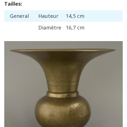
Tailles
:
General
Hauteur
14
,
5
cm
Diam
è
tre
16
,
7
cm