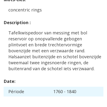
concentric
rings
Description
:
Tafelkwispedoor
van
messing
met
bol
reservoir
op
onopvallende
gebogen
plintvoet
en
brede
trechtervormige
bovenzijde
met
een
verzwaarde
rand
.
Halsaanzet
buitenzijde
en
schotel
bovenzijde
tweemaal
twee
ingesnoerde
ringen
,
de
buitenrand
van
de
schotel
iets
verzwaard
.
Date
:
P
é
riode
1760
-
1840