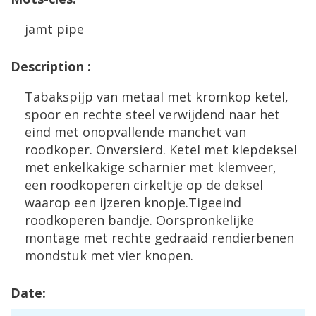
jamt
pipe
Description
:
Tabakspijp
van
metaal
met
kromkop
ketel
,
spoor
en
rechte
steel
verwijdend
naar
het
eind
met
onopvallende
manchet
van
roodkoper
.
Onversierd
.
Ketel
met
klepdeksel
met
enkelkakige
scharnier
met
klemveer
,
een
roodkoperen
cirkeltje
op
de
deksel
waarop
een
ijzeren
knopje
.
Tigeeind
roodkoperen
bandje
.
Oorspronkelijke
montage
met
rechte
gedraaid
rendierbenen
mondstuk
met
vier
knopen
.
Date
: