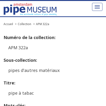
Toggl
naviga
Accueil
Collection
APM 322a
Num
é
ro
de
la
collection
:
APM
322a
Sous
-
collection
:
pipes
d
'
autres
mat
é
riaux
Titre
:
pipe
à
tabac
Mots
-
cl
é
s
: