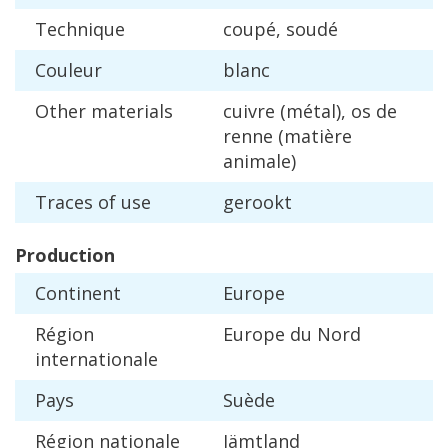
Technique
coup
é,
soud
é
Couleur
blanc
Other
materials
cuivre
(
m
é
tal
),
os
de
renne
(
mati
è
re
animale
)
Traces
of
use
gerookt
Production
Continent
Europe
R
é
gion
Europe
du
Nord
internationale
Pays
Su
è
de
R
é
gion
nationale
J
ä
mtland