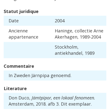
Statut
juridique
Date
2004
Ancienne
Haninge
,
collectie
Arne
appartenance
Akerhagen
,
1989
-
2004
Stockholm
,
antiekhandel
,
1989
Commentaire
In
Zweden
J
ä
rnpipa
genoemd
.
Literature
Don
Duco
,
J
ä
mtpipor
,
een
lokaal
fenomeen
.
Amsterdam
,
2018
.
afb
3
.
Dit
exemplaar
.