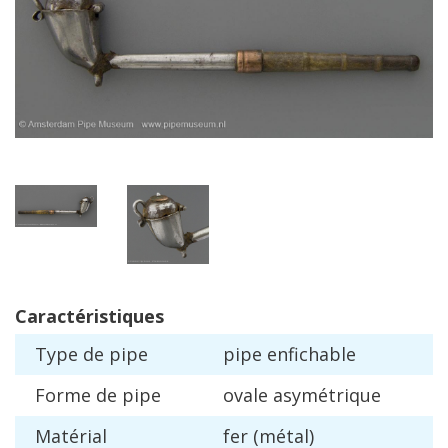
Caract
é
ristiques
Type
de
pipe
pipe
enfichable
Forme
de
pipe
ovale
asym
é
trique
Mat
é
rial
fer
(
m
é
tal
)