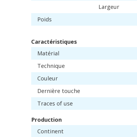
Largeur
Poids
Caract
é
ristiques
Mat
é
rial
Technique
Couleur
Derni
è
re
touche
Traces
of
use
Production
Continent