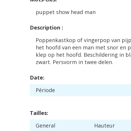
puppet
show
head
man
Description
:
Poppenkastkop
of
vingerpop
van
pij
het
hoofd
van
een
man
met
snor
en
p
klep
op
het
hoofd
.
Beschildering
in
b
zwart
.
Persvorm
in
twee
delen
.
Date
:
P
é
riode
Tailles
:
General
Hauteur