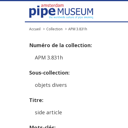
Accueil
Collection
APM 3.831h
Num
é
ro
de
la
collection
:
APM
3
.
831h
Sous
-
collection
:
objets
divers
Titre
:
side
article
Mots
-
cl
é
s
: