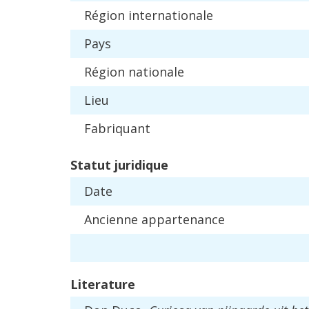
R
é
gion
internationale
Pays
R
é
gion
nationale
Lieu
Fabriquant
Statut
juridique
Date
Ancienne
appartenance
Literature