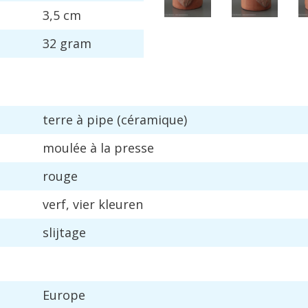
3
,
5
cm
32
gram
terre
à
pipe
(
c
é
ramique
)
moul
é
e
à
la
presse
rouge
verf
,
vier
kleuren
slijtage
Europe