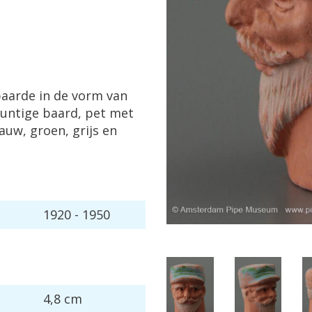
paarde
in
de
vorm
van
untige
baard
,
pet
met
lauw
,
groen
,
grijs
en
1920
-
1950
4
,
8
cm