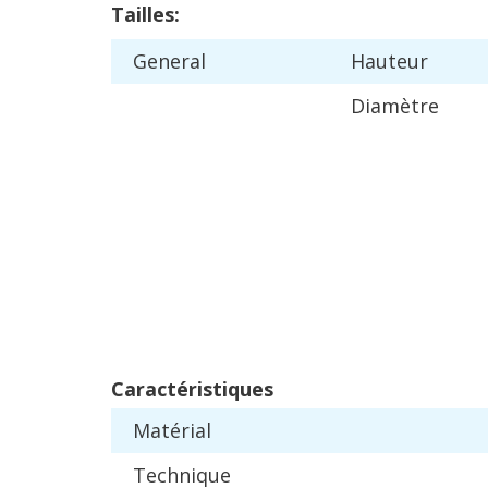
Tailles
:
General
Hauteur
Diam
è
tre
Caract
é
ristiques
Mat
é
rial
Technique