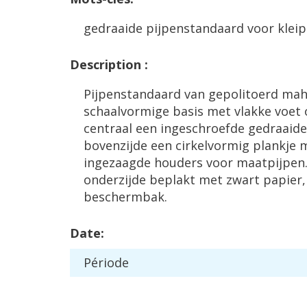
gedraaide
pijpenstandaard
voor
kleip
Description
:
Pijpenstandaard
van
gepolitoerd
mah
schaalvormige
basis
met
vlakke
voet
centraal
een
ingeschroefde
gedraaide
bovenzijde
een
cirkelvormig
plankje
ingezaagde
houders
voor
maatpijpen
onderzijde
beplakt
met
zwart
papier
beschermbak
.
Date
:
P
é
riode