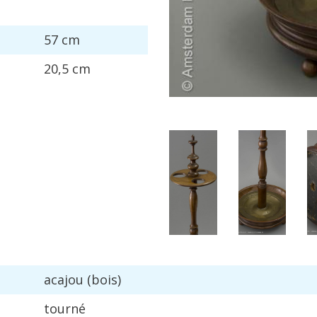
57
cm
20
,
5
cm
acajou
(
bois
)
tourn
é