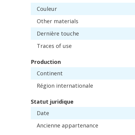
Couleur
Other
materials
Derni
è
re
touche
Traces
of
use
Production
Continent
R
é
gion
internationale
Statut
juridique
Date
Ancienne
appartenance