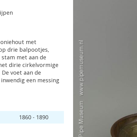
ijpen
oniehout
met
op
drie
balpootjes
,
stam
met
aan
de
met
dirie
cirkelvormige
.
De
voet
aan
de
,
inwendig
een
messing
1860
-
1890