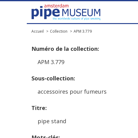
Accueil
Collection
APM 3.779
Num
é
ro
de
la
collection
:
APM
3
.
779
Sous
-
collection
:
accessoires
pour
fumeurs
Titre
:
pipe
stand
Mots
-
cl
é
s
: