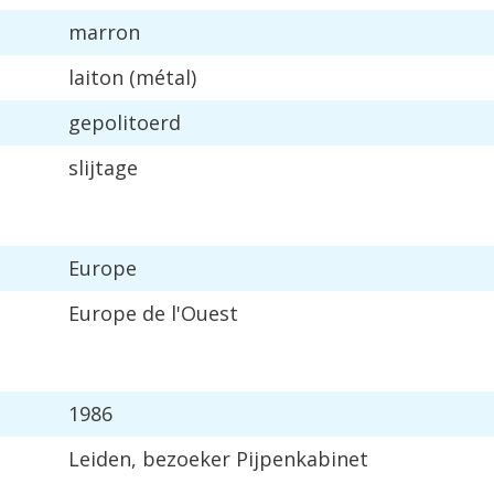
marron
laiton
(
m
é
tal
)
gepolitoerd
slijtage
Europe
Europe
de
l
'
Ouest
1986
Leiden
,
bezoeker
Pijpenkabinet