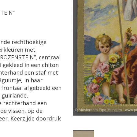
TEIN
”
ande
rechthoekige
rkleuren
met
ROZENSTEIN
”,
centraal
d
gekleed
in
een
chiton
hterhand
een
staf
met
iguurtje
,
in
haar
frontaal
afgebeeld
een
guirlande
,
e
rechterhand
een
nde
vissen
,
op
de
eer
.
Keerzijde
doordruk