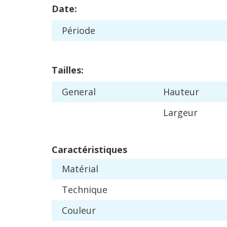
Date
:
P
é
riode
Tailles
:
General
Hauteur
Largeur
Caract
é
ristiques
Mat
é
rial
Technique
Couleur