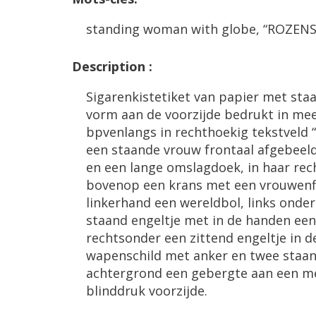
standing
woman
with
globe
, “
ROZENS
Description
:
Sigarenkistetiket
van
papier
met
sta
vorm
aan
de
voorzijde
bedrukt
in
mee
bpvenlangs
in
rechthoekig
tekstveld
“
een
staande
vrouw
frontaal
afgebeel
en
een
lange
omslagdoek
,
in
haar
rec
bovenop
een
krans
met
een
vrouwenf
linkerhand
een
wereldbol
,
links
onder
staand
engeltje
met
in
de
handen
een
rechtsonder
een
zittend
engeltje
in
d
wapenschild
met
anker
en
twee
staa
achtergrond
een
gebergte
aan
een
m
blinddruk
voorzijde
.