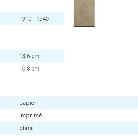
1910
-
1940
13
,
6
cm
10
,
8
cm
papier
imprim
é
blanc