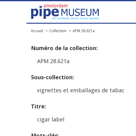
Accueil
Collection
APM 28.621a
Num
é
ro
de
la
collection
:
APM
28
.
621a
Sous
-
collection
:
vignettes
et
emballages
de
tabac
Titre
:
cigar
label
Mots
-
cl
é
s
: