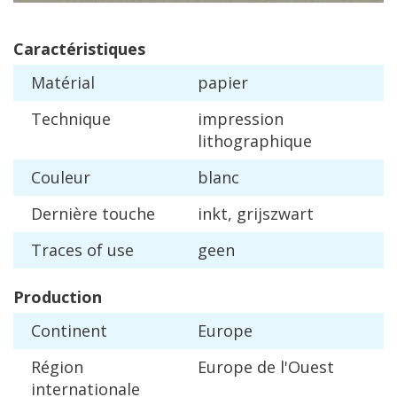
Caract
é
ristiques
Mat
é
rial
papier
Technique
impression
lithographique
Couleur
blanc
Derni
è
re
touche
inkt
,
grijszwart
Traces
of
use
geen
Production
Continent
Europe
R
é
gion
Europe
de
l
'
Ouest
internationale