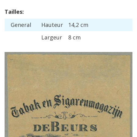
Tailles
:
General
Hauteur
14
,
2
cm
Largeur
8
cm