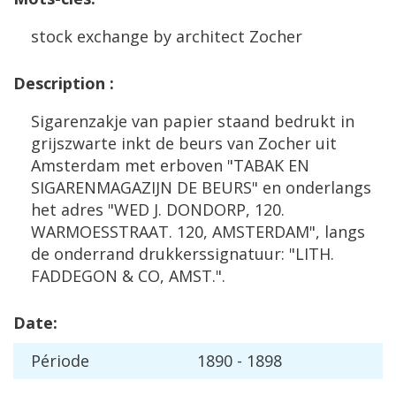
stock
exchange
by
architect
Zocher
Description
:
Sigarenzakje
van
papier
staand
bedrukt
in
grijszwarte
inkt
de
beurs
van
Zocher
uit
Amsterdam
met
erboven
"
TABAK
EN
SIGARENMAGAZIJN
DE
BEURS
"
en
onderlangs
het
adres
"
WED
J
.
DONDORP
,
120
.
WARMOESSTRAAT
.
120
,
AMSTERDAM
",
langs
de
onderrand
drukkerssignatuur
: "
LITH
.
FADDEGON
&
CO
,
AMST
.".
Date
:
P
é
riode
1890
-
1898