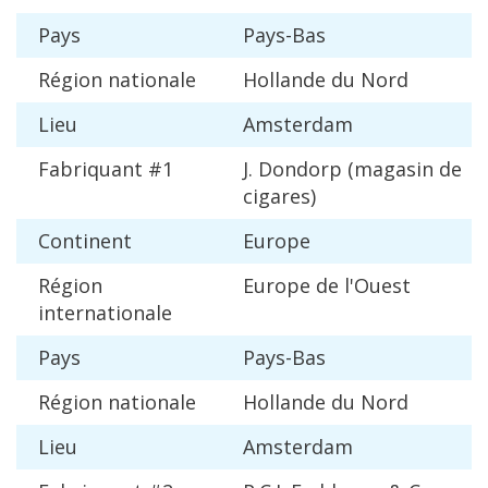
Pays
Pays
-
Bas
R
é
gion
nationale
Hollande
du
Nord
Lieu
Amsterdam
Fabriquant
#
1
J
.
Dondorp
(
magasin
de
cigares
)
Continent
Europe
R
é
gion
Europe
de
l
'
Ouest
internationale
Pays
Pays
-
Bas
R
é
gion
nationale
Hollande
du
Nord
Lieu
Amsterdam