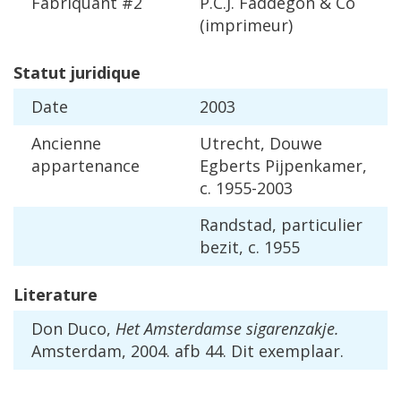
Fabriquant
#
2
P
.
C
.
J
.
Faddegon
&
Co
(
imprimeur
)
Statut
juridique
Date
2003
Ancienne
Utrecht
,
Douwe
appartenance
Egberts
Pijpenkamer
,
c
.
1955
-
2003
Randstad
,
particulier
bezit
,
c
.
1955
Literature
Don
Duco
,
Het
Amsterdamse
sigarenzakje
.
Amsterdam
,
2004
.
afb
44
.
Dit
exemplaar
.