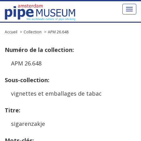
Toggl
naviga
Accueil
Collection
APM 26.648
Num
é
ro
de
la
collection
:
APM
26
.
648
Sous
-
collection
:
vignettes
et
emballages
de
tabac
Titre
:
sigarenzakje
Mots
-
cl
é
s
: