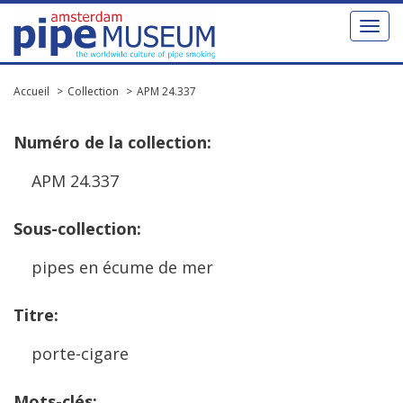
Toggl
naviga
Accueil
Collection
APM 24.337
Num
é
ro
de
la
collection
:
APM
24
.
337
Sous
-
collection
:
pipes
en
é
cume
de
mer
Titre
:
porte
-
cigare
Mots
-
cl
é
s
: