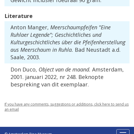
Gewicht
inclusief
foedraal
90
gram
.
Literature
Anton
Manger
,
Meerschaumpfeifen
"
Eine
Ruhlaer
Legende
";
Geschichtliches
und
Kulturgeschichtliches
ü
ber
die
Pfeifenherstellung
aus
Meerschaum
in
Ruhla
.
Bad
Neustadt
a
.
d
.
Saale
,
2003
.
Don
Duco
,
Object
van
de
maand
.
Amsterdam
,
2001
.
januari
2022
,
nr
248
.
Beknopte
bespreking
van
dit
exemplaar
.
If
you
have
any
comments
,
suggestions
or
additions
,
click
here
to
send
us
an
email