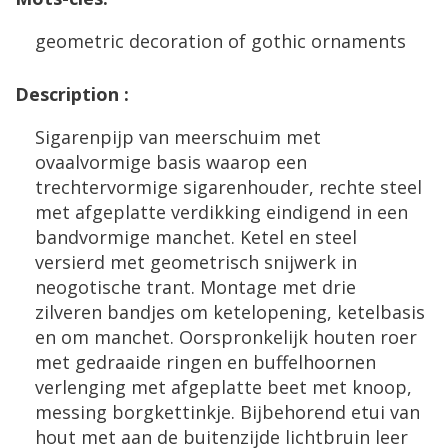
geometric
decoration
of
gothic
ornaments
Description
:
Sigarenpijp
van
meerschuim
met
ovaalvormige
basis
waarop
een
trechtervormige
sigarenhouder
,
rechte
steel
met
afgeplatte
verdikking
eindigend
in
een
bandvormige
manchet
.
Ketel
en
steel
versierd
met
geometrisch
snijwerk
in
neogotische
trant
.
Montage
met
drie
zilveren
bandjes
om
ketelopening
,
ketelbasis
en
om
manchet
.
Oorspronkelijk
houten
roer
met
gedraaide
ringen
en
buffelhoornen
verlenging
met
afgeplatte
beet
met
knoop
,
messing
borgkettinkje
.
Bijbehorend
etui
van
hout
met
aan
de
buitenzijde
lichtbruin
leer