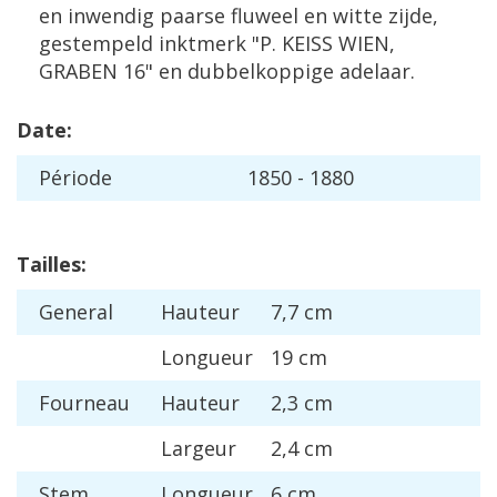
en
inwendig
paarse
fluweel
en
witte
zijde
,
gestempeld
inktmerk
"
P
.
KEISS
WIEN
,
GRABEN
16
"
en
dubbelkoppige
adelaar
.
Date
:
P
é
riode
1850
-
1880
Tailles
:
General
Hauteur
7
,
7
cm
Longueur
19
cm
Fourneau
Hauteur
2
,
3
cm
Largeur
2
,
4
cm
Stem
Longueur
6
cm