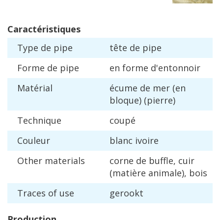
Caract
é
ristiques
Type
de
pipe
t
ê
te
de
pipe
Forme
de
pipe
en
forme
d
'
entonnoir
Mat
é
rial
é
cume
de
mer
(
en
bloque
) (
pierre
)
Technique
coup
é
Couleur
blanc
ivoire
Other
materials
corne
de
buffle
,
cuir
(
mati
è
re
animale
),
bois
Traces
of
use
gerookt
Production